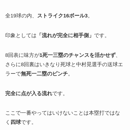
全19球の内、
ストライク16ボール3
。
印象としては
「流れが完全に相手側」
です。
8回表に味方が
1死一三塁のチャンスを活かせず
、
さらに8回裏はいきなり死球と中村晃選手の送球エ
ラーで
無死一二塁のピンチ
。
完全に点が入る流れ
です。
ここで一番やってはいけないことは本塁打ではな
く
四球
です。