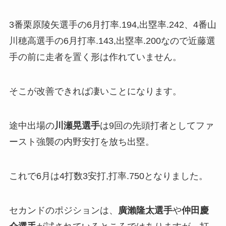
3番栗原陵矢選手の6月打率.194,出塁率.242、4番山
川穂高選手の6月打率.143,出塁率.200なので近藤選
手の前に走者を置く形は作れていません。
そこが改善できれば凄いことになります。
途中出場の
川瀬晃選手
は9回の先頭打者としてファ
ースト強襲の内野安打を放ち出塁。
これで6月は4打数3安打,打率.750となりました。
セカンドのポジションは、
廣瀨隆太選手
や
仲田慶