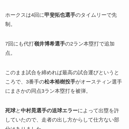
ホークスは4回に
甲斐拓也選手
のタイムリーで先
制。
7回にも代打
嶺井博希選手
の2ラン本塁打で追加
点。
このまま試合を締めれば最高の試合運びというと
ころで、3番手の
松本裕樹投手
がオースティン選手
にまさかの同点3ラン本塁打を被弾。
死球
と
中村晃選手の送球エラー
によって出塁を許
していたので、走者の出し方からして仕方ない部
分はありました。