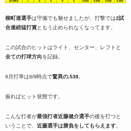
柳町達選手
は守備でも魅せましたが、打撃では
2試
合連続猛打賞
ともう止められなくなってます。
この試合のヒットはライト、センター、レフトと
全ての打球方向
を記録。
6月打率は6/9時点で
驚異の.538
。
振ればヒット状態です。
こんな打者が
最強打者近藤健介選手
の後を打つと
いうことで、
近藤選手は勝負をしてもらえます
。