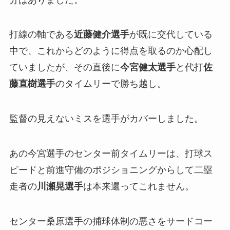
打線の軸である
近藤健介選手
が既に交代している
中で、これからどのように得点を取るのか心配し
ていましたが、その直後に
今宮健太選手
と代打
佐
藤直樹選手
のタイムリーで勝ち越し。
監督の見えないミスを選手がカバーしました。
あの今宮選手のセンター前タイムリーは、打球ス
ピードと前進守備のポジショニングからして二塁
走者の
川瀬晃選手
は本来還ってこれません。
センター桑原選手の捕球体制の悪さをサードコー