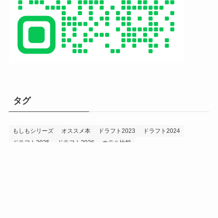
タグ
もしもシリーズ
オススメ本
ドラフト2023
ドラフト2024
ドラフト2025
ドラフト2026
ホテル比較
ホークス&プロ野球データ
ホークス純正（プロスピA）
ルーキー2024
ルーキー2025
ルーキー2026
投手2024
投手2025
メニュー
プロスピA
プロ野球データ
ホークス考察
プロ野球考察
投手2026
持論
災害
現役ドラフト2023
現役ドラフト2024
現役ドラフト2025
補強2023
補強2024
補強2025
補強2026
補強2027
退団2023
退団2024
退団2025
退団2026
野手2024
野手2025
野手2026