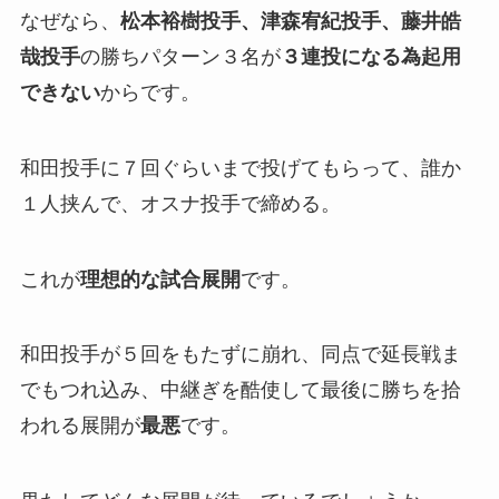
なぜなら、
松本裕樹投手、津森宥紀投手、藤井皓
哉投手
の勝ちパターン３名が
３連投になる為起用
できない
からです。
和田投手に７回ぐらいまで投げてもらって、誰か
１人挟んで、オスナ投手で締める。
これが
理想的な試合展開
です。
和田投手が５回をもたずに崩れ、同点で延長戦ま
でもつれ込み、中継ぎを酷使して最後に勝ちを拾
われる展開が
最悪
です。