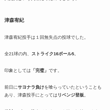
津森宥紀
津森宥紀投手は１回無失点の投球でした。
全21球の内、
ストライク16ボール5
。
印象としては
「完璧」
です。
前日に
サヨナラ負け
を喰らっていたということも
あり、津森投手にとっては
リベンジ登板
。