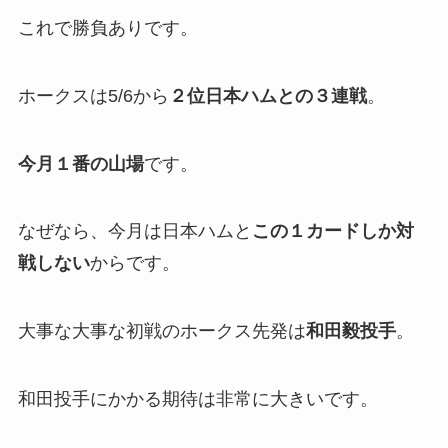
これで勝負ありです。
ホークスは5/6から
２位日本ハムとの３連戦
。
今月１番の山場
です。
なぜなら、今月は日本ハムと
この１カードしか対
戦しない
からです。
大事な大事な初戦のホークス先発は
和田毅投手
。
和田投手にかかる期待は非常に大きいです。