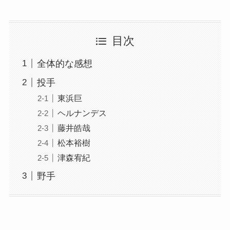
目次
全体的な感想
投手
東浜巨
ヘルナンデス
藤井皓哉
松本裕樹
津森宥紀
野手