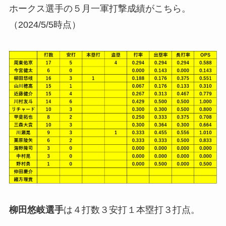
ホークス選手の５月一軍打撃成績がこちら。
（2024/5/5時点）
柳田悠岐選手
は４打数３安打１本塁打３打点。