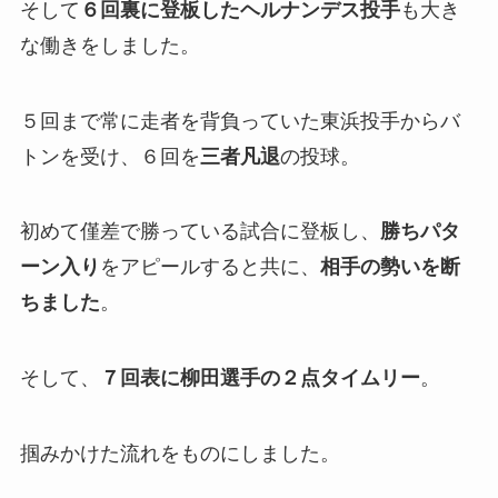
そして
６回裏に登板したヘルナンデス投手
も大き
な働きをしました。
５回まで常に走者を背負っていた東浜投手からバ
トンを受け、６回を
三者凡退
の投球。
初めて僅差で勝っている試合に登板し、
勝ちパタ
ーン入り
をアピールすると共に、
相手の勢いを断
ちました
。
そして、
７回表に柳田選手の２点タイムリー
。
掴みかけた流れをものにしました。