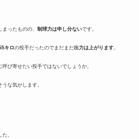
。
しまったものの、
制球力は申し分ない
です。
55キロ
の投手だったのでまだまだ
出力は上がります
。
に呼び寄せたい投手ではないでしょうか。
そうな気がします。
した。