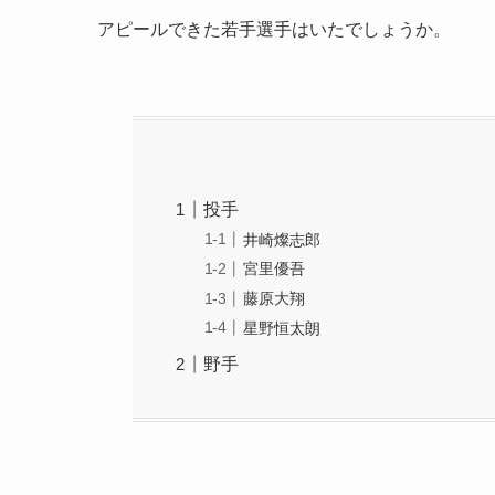
アピールできた若手選手はいたでしょうか。
投手
井崎燦志郎
宮里優吾
藤原大翔
星野恒太朗
野手