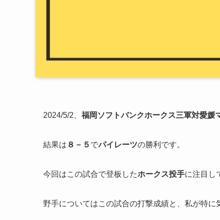
2024/5/2、
福岡ソフトバンクホークス三軍対愛媛
結果は
８－５
で
パイレーツ
の勝利です。
今回はこの試合で登板した
ホークス投手
に注目し
野手についてはこの試合の打撃成績と、私が特に