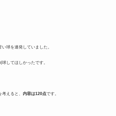
甘い球を連発していました。
制球してほしかったです。
を考えると、
内容は120点
です。