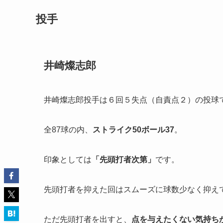
投手
井崎燦志郎
井崎燦志郎投手は６回５失点（自責点２）の投球
全87球の内、
ストライク50ボール37
。
印象としては
「
先頭打者次第」
です。
先頭打者を抑えた回はスムーズに球数少なく抑え
ただ先頭打者を出すと、
点を与えたくない気持ち