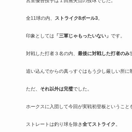
宮里優吾投手は１回無失点の投球でした。
全11球の内、
ストライク8ボール3
。
印象としては
「
三軍じゃもったいない」
です。
対戦した打者３名の内、
最後に対戦した打者のみ
追い込んでからの真っすぐはもう少し厳しい所に
ただ、
それ以外は完璧
でした。
ホークスに入団して今回が実戦初登板ということ
ストレートは釣り球を除き
全てストライク
。