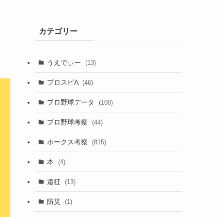
カテゴリー
うえでぃー
(13)
プロスピA
(46)
プロ野球データ
(108)
プロ野球考察
(44)
ホークス考察
(815)
本
(4)
遠征
(13)
防災
(1)