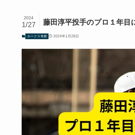
2024
藤田淳平投手のプロ１年目
1/27
2024年1月28日
ホークス考察