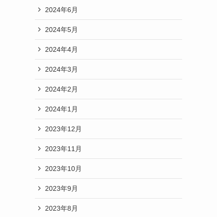
2024年6月
2024年5月
2024年4月
2024年3月
2024年2月
2024年1月
2023年12月
2023年11月
2023年10月
2023年9月
2023年8月