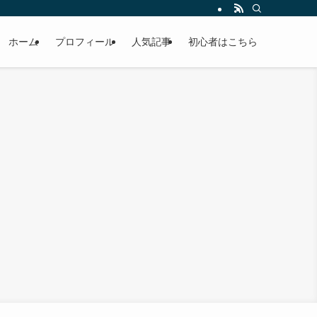
ホーム
プロフィール
人気記事
初心者はこちら