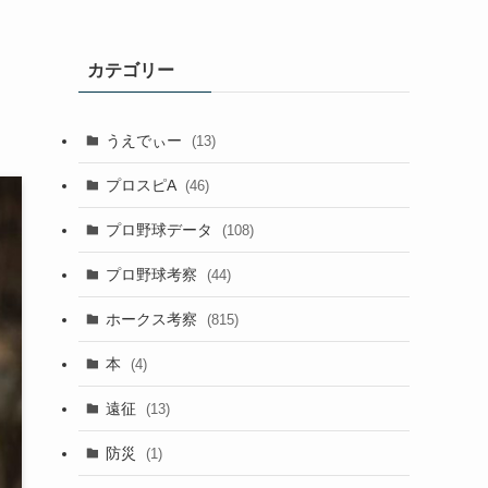
カテゴリー
うえでぃー
(13)
プロスピA
(46)
プロ野球データ
(108)
プロ野球考察
(44)
ホークス考察
(815)
本
(4)
遠征
(13)
防災
(1)