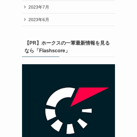
2023年7月
2023年6月
【PR】ホークスの一軍最新情報を見る
なら「Flashscore」