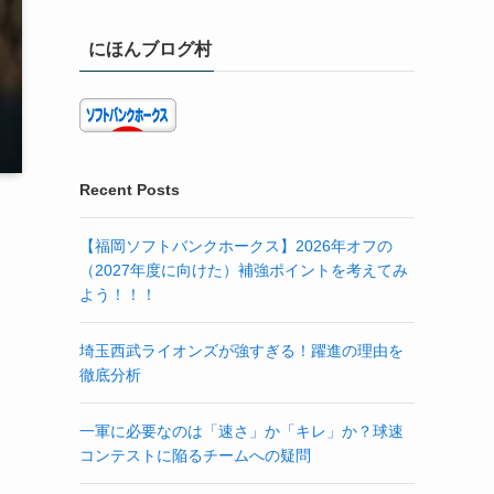
にほんブログ村
Recent Posts
【福岡ソフトバンクホークス】2026年オフの
（2027年度に向けた）補強ポイントを考えてみ
よう！！！
埼玉西武ライオンズが強すぎる！躍進の理由を
徹底分析
一軍に必要なのは「速さ」か「キレ」か？球速
コンテストに陥るチームへの疑問