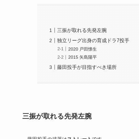
三振が取れる先発左腕
独立リーグ出身の育成ドラ7投手
2020 戸田懐生
2015 矢島陽平
藤田投手が目指すべき場所
三振が取れる先発左腕