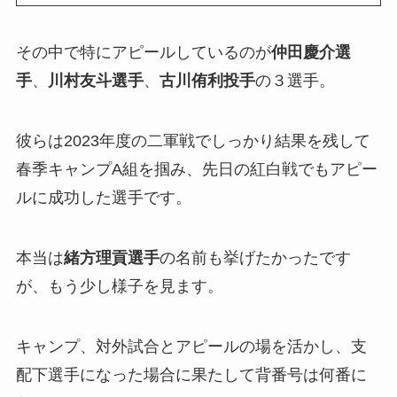
その中で特にアピールしているのが
仲田慶介選
手
、
川村友斗選手
、
古川侑利投手
の３選手。
彼らは2023年度の二軍戦でしっかり結果を残して
春季キャンプA組を掴み、先日の紅白戦でもアピー
ルに成功した選手です。
本当は
緒方理貢選手
の名前も挙げたかったです
が、もう少し様子を見ます。
キャンプ、対外試合とアピールの場を活かし、支
配下選手になった場合に果たして背番号は何番に