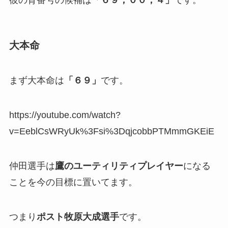
彼の背番号の候補は
「６９，００，４」
です。
大本命
まず大本命は
「６９」
です。
https://youtube.com/watch?
v=EeblCsWRyUk%3Fsi%3DqjcobbPTMmmGKEiE
仲田選手は
鷹のユーティリティプレイヤー
になる
ことを今の目標に置いてます。
つまり
ポスト牧原大成選手
です。