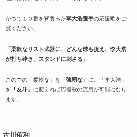
かつて１０番を背負った
李大浩選手
の応援歌をご
覧ください。
「柔軟なリスト武器に、どんな球も捉え、李大浩
が打ち砕き、スタンドに刺さる」
この中の「柔軟な」を
「強靭な」
に、「李大浩」
を
「友斗」
に変えれば応援歌の流用が可能になり
ます。
古川侑利