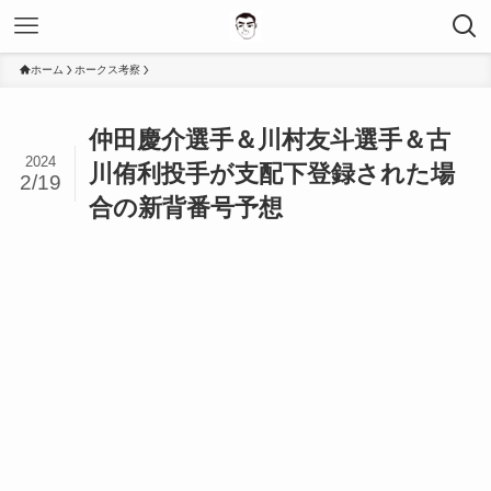
ホーム
ホークス考察
仲田慶介選手＆川村友斗選手＆古
2024
川侑利投手が支配下登録された場
2/19
合の新背番号予想