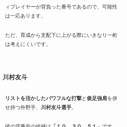
ィプレイヤーが背負った番号であるので、可能性
は一応あります。
ただ、育成から支配下に上がる際にいきなり一桁
は考えにくいです。
川村友斗
リストを活かしたパワフルな打撃
と
俊足強肩
を併
せ持つ外野手、
川村友斗選手
。
彼の背番号の候補は
「１０，３０，５１」
です。