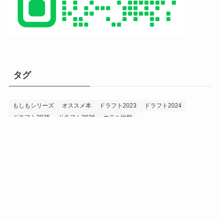
タグ
もしもシリーズ
オススメ本
ドラフト2023
ドラフト2024
ドラフト2025
ドラフト2026
ホテル比較
ホークス&プロ野球データ
ホークス純正（プロスピA）
ルーキー2024
ルーキー2025
ルーキー2026
投手2024
投手2025
メニュー
プロスピA
プロ野球データ
ホークス考察
プロ野球考察
投手2026
持論
災害
現役ドラフト2023
現役ドラフト2024
現役ドラフト2025
補強2023
補強2024
補強2025
補強2026
補強2027
退団2023
退団2024
退団2025
退団2026
野手2024
野手2025
野手2026