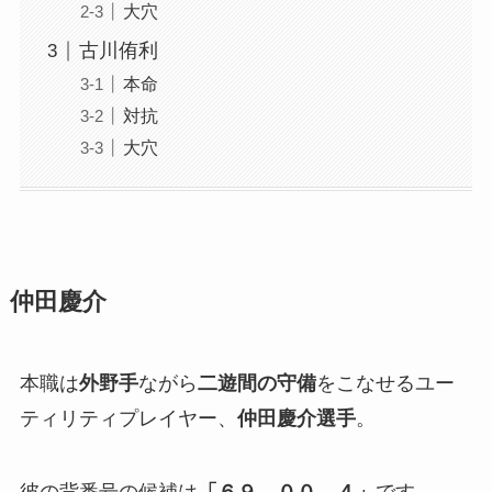
大穴
古川侑利
本命
対抗
大穴
仲田慶介
本職は
外野手
ながら
二遊間の守備
をこなせるユー
ティリティプレイヤー、
仲田慶介選手
。