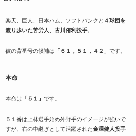
楽天、巨人、日本ハム、ソフトバンクと
４球団を
渡り歩いた苦労人
、
古川侑利投手
。
彼の背番号の候補は
「６１，５１，４２」
です。
本命
本命は
「５１」
です。
５１番は上林選手始め外野手のイメージが強いで
すが、右の中継ぎとして活躍された
金澤健人投手