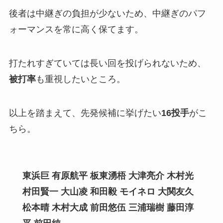
後者は中継ぎの負担が少ないため、中継ぎのパフ
ォーマンスを常に高く保てます。
打たれすぎていては長い回を投げられないため、
被打率
も重視したいところ。
以上を踏まえて、先発候補に挙げたい
16投手
がこ
ちら。
東浜巨 有原航平 板東湧梧 大津亮介 木村光
村田賢一 大山凌
和田毅 モイネロ 大関友久
松本晴 木村大成 前田悠伍
三浦瑞樹 藤田淳