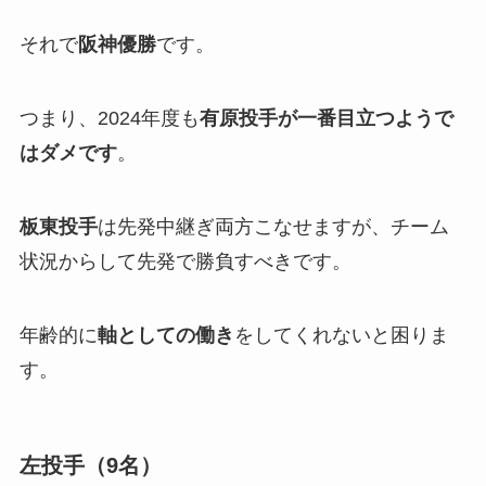
それで
阪神優勝
です。
つまり、2024年度も
有原投手が一番目立つようで
はダメです
。
板東投手
は先発中継ぎ両方こなせますが、チーム
状況からして先発で勝負すべきです。
年齢的に
軸としての働き
をしてくれないと困りま
す。
左投手（9名）