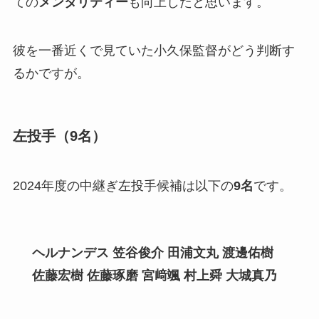
ての
メンタリティー
も向上したと思います。
彼を一番近くで見ていた小久保監督がどう判断す
るかですが。
左投手（9名）
2024年度の中継ぎ左投手候補は以下の
9名
です。
ヘルナンデス 笠谷俊介 田浦文丸
渡邊佑樹
佐藤宏樹 佐藤琢磨 宮﨑颯 村上舜 大城真乃