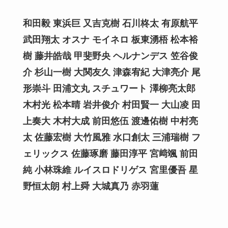
和田毅 東浜巨 又吉克樹 石川柊太 有原航平
武田翔太 オスナ モイネロ 板東湧梧 松本裕
樹 藤井皓哉 甲斐野央 ヘルナンデス 笠谷俊
介 杉山一樹 大関友久 津森宥紀 大津亮介 尾
形崇斗 田浦文丸 スチュワート 澤柳亮太郎
木村光 松本晴 岩井俊介 村田賢一 大山凌
田
上奏大
木村大成 前田悠伍
渡邊佑樹 中村亮
太 佐藤宏樹 大竹風雅 水口創太 三浦瑞樹 フ
ェリックス 佐藤琢磨 藤田淳平 宮﨑颯 前田
純 小林珠維
ルイスロドリゲス 宮里優吾 星
野恒太朗 村上舜 大城真乃 赤羽蓮