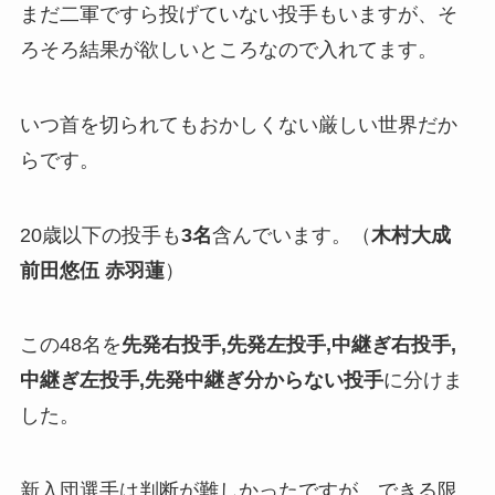
まだ二軍ですら投げていない投手もいますが、そ
ろそろ結果が欲しいところなので入れてます。
いつ首を切られてもおかしくない厳しい世界だか
らです。
20歳以下の投手も
3名
含んでいます。（
木村大成
前田悠伍
赤羽蓮
）
この48名を
先発右投手,先発左投手,中継ぎ右投手,
中継ぎ左投手,先発中継ぎ分からない投手
に分けま
した。
新入団選手は判断が難しかったですが、できる限