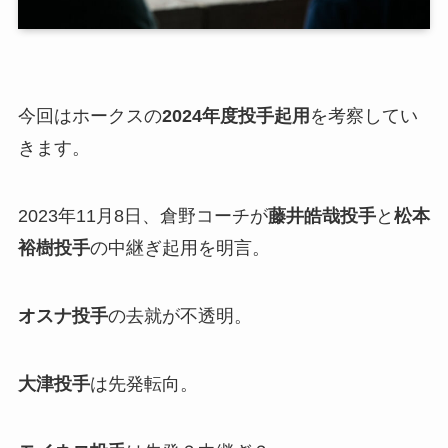
今回はホークスの
2024年度投手
起用
を考察してい
きます。
2023年11月8日、倉野コーチが
藤井皓哉投手
と
松本
裕樹投手
の中継ぎ起用を明言。
オスナ投手
の去就が不透明。
大津投手
は先発転向。