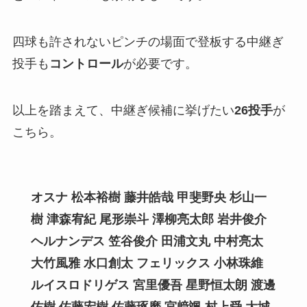
四球も許されないピンチの場面で登板する中継ぎ
投手も
コントロール
が必要です。
以上を踏まえて、中継ぎ候補に挙げたい
26投手
が
こちら。
オスナ 松本裕樹 藤井皓哉 甲斐野央 杉山一
樹 津森宥紀 尾形崇斗 澤柳亮太郎
岩井俊介
ヘルナンデス 笠谷俊介 田浦文丸
中村亮太
大竹風雅 水口創太 フェリックス
小林珠維
ルイスロドリゲス 宮里優吾 星野恒太朗 渡邊
佑樹 佐藤宏樹 佐藤琢磨 宮﨑颯 村上舜 大城