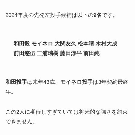
2024年度の先発左投手候補は以下の
9名
です。
和田毅 モイネロ 大関友久 松本晴 木村大成
前田悠伍
三浦瑞樹 藤田淳平 前田純
和田投手
は来年43歳、
モイネロ投手
は3年契約最終
年。
この2人に期待しすぎていては将来的な強さを約束
できません。