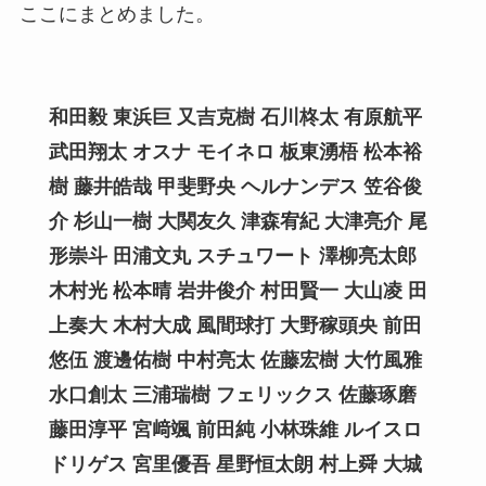
ここにまとめました。
和田毅 東浜巨 又吉克樹 石川柊太 有原航平
武田翔太 オスナ モイネロ 板東湧梧 松本裕
樹 藤井皓哉 甲斐野央 ヘルナンデス 笠谷俊
介 杉山一樹 大関友久 津森宥紀 大津亮介 尾
形崇斗 田浦文丸 スチュワート 澤柳亮太郎
木村光 松本晴 岩井俊介 村田賢一 大山凌 田
上奏大 木村大成 風間球打 大野稼頭央 前田
悠伍
渡邊佑樹 中村亮太 佐藤宏樹 大竹風雅
水口創太 三浦瑞樹 フェリックス 佐藤琢磨
藤田淳平 宮﨑颯 前田純 小林珠維
ルイスロ
ドリゲス 宮里優吾 星野恒太朗 村上舜 大城