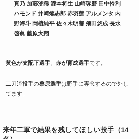
真乃 加藤洸稀 瀧本将生 山崎琢磨 田中怜利
ハモンド 井﨑燦志郎 赤羽蓮 アルメンタ 内
野海斗 岡植純平 佐々木明都 飛田悠成 長水
啓眞 藤原大翔
黄色が支配下選手
、
赤が育成選手
です。
二刀流投手の
桑原選手
は野手に専念するので外し
てます。
来年二軍で結果を残してほしい投手（14