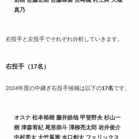
真乃
右投手と左投手でそれぞれ分析していきます。
右投手（17名）
2024年度の中継ぎ右投手候補は以下の
17名
です。
オスナ 松本裕樹 藤井皓哉 甲斐野央 杉山一
樹 津森宥紀 尾形崇斗 澤柳亮太郎
岩井俊介
中村亮太 大竹風雅 水口創太 フェリックス