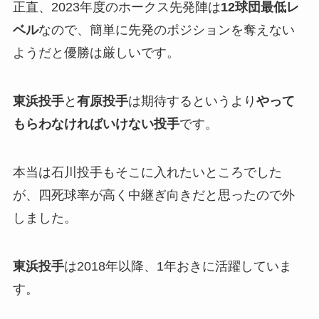
正直、2023年度のホークス先発陣は
12球団最低レ
ベル
なので、簡単に先発のポジションを奪えない
ようだと優勝は厳しいです。
東浜投手
と
有原投手
は期待するというより
やって
もらわなければいけない投手
です。
本当は石川投手もそこに入れたいところでした
が、四死球率が高く中継ぎ向きだと思ったので外
しました。
東浜投手
は2018年以降、1年おきに活躍していま
す。