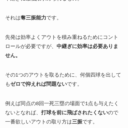
それは
奪三振
能力
です。
先発は効率よくアウトを積み重ねるためにコント
ロールが必要ですが、
中継ぎに効率は必要ありま
せん。
その1つのアウトを取るために、何個四球を出して
も
ゼロで抑えれば問題ない
です。
例えば同点の8回一死三塁の場面で1点も与えたく
ないとなれば、
打球を前に飛ばされたくない
ので
一番欲しいアウトの取り方は
三振
です。