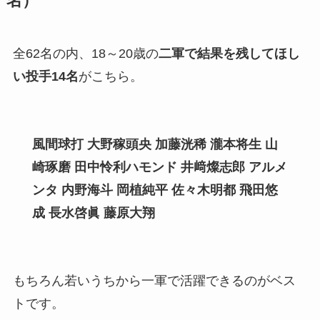
名）
全62名の内、18～20歳の
二軍で結果を残してほし
い投手1
4
名
がこちら。
風間球打 大野稼頭央
加藤洸稀 瀧本将生 山
崎琢磨 田中怜利ハモンド 井﨑燦志郎 アルメ
ンタ 内野海斗 岡植純平 佐々木明都 飛田悠
成 長水啓眞 藤原大翔
もちろん若いうちから一軍で活躍できるのがベス
トです。