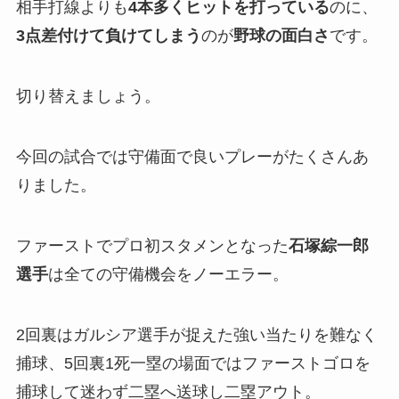
相手打線よりも
4本多くヒットを打っている
のに、
3点差付けて負けてしまう
のが
野球の面白さ
です。
切り替えましょう。
今回の試合では守備面で良いプレーがたくさんあ
りました。
ファーストでプロ初スタメンとなった
石塚綜一郎
選手
は全ての守備機会をノーエラー。
2回裏はガルシア選手が捉えた強い当たりを難なく
捕球、5回裏1死一塁の場面ではファーストゴロを
捕球して迷わず二塁へ送球し二塁アウト。