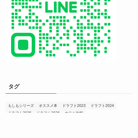
タグ
もしもシリーズ
オススメ本
ドラフト2023
ドラフト2024
ドラフト2025
ドラフト2026
ホテル比較
ホークス&プロ野球データ
ホークス純正（プロスピA）
ルーキー2024
ルーキー2025
ルーキー2026
投手2024
投手2025
メニュー
プロスピA
プロ野球データ
ホークス考察
プロ野球考察
投手2026
持論
災害
現役ドラフト2023
現役ドラフト2024