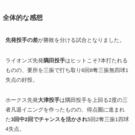
全体的な感想
先発投手の差
が勝敗を分ける試合となりました。
ライオンズ先発
隅田投手
はヒットこそ7本打たれる
ものの、要所を三振で打ち取り6回8奪三振無四球1
失点の好投。
ホークス先発
大津投手
は隅田投手を上回る2度の三
者凡退イニングを作ったものの、得点圏に進まれ
た
3回中2回でチャンスを活かされ
5回2奪三振1四球
4失点。