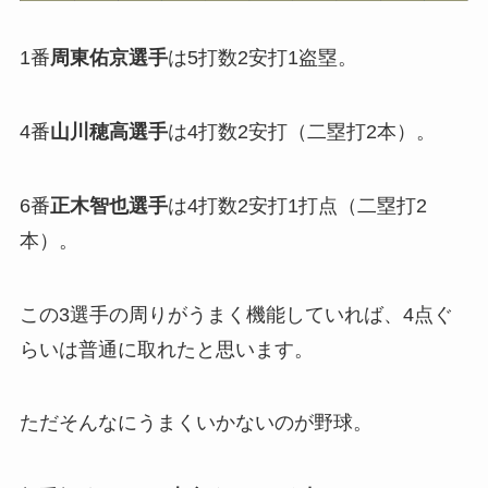
1番
周東佑京選手
は5打数2安打1盗塁。
4番
山川穂高選手
は4打数2安打（二塁打2本）。
6番
正木智也選手
は4打数2安打1打点（二塁打2
本）。
この3選手の周りがうまく機能していれば、4点ぐ
らいは普通に取れたと思います。
ただそんなにうまくいかないのが野球。