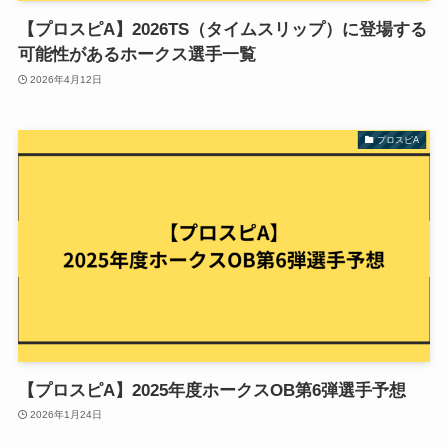
【プロスピA】2026TS（タイムスリップ）に登場する
可能性があるホークス選手一覧
2026年4月12日
プロスピA
【プロスピA】2025年度ホークスOB第6弾選手予想
2026年1月24日