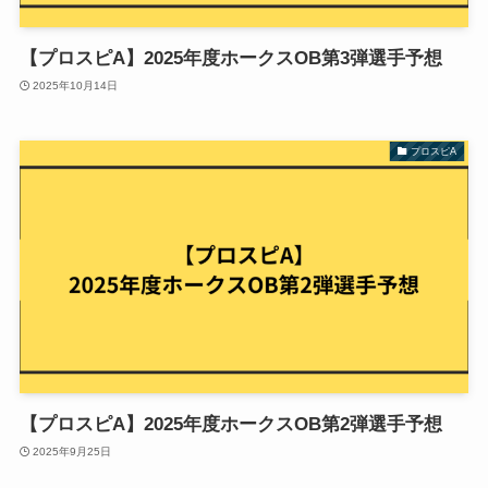
【プロスピA】2025年度ホークスOB第3弾選手予想
2025年10月14日
プロスピA
【プロスピA】2025年度ホークスOB第2弾選手予想
2025年9月25日