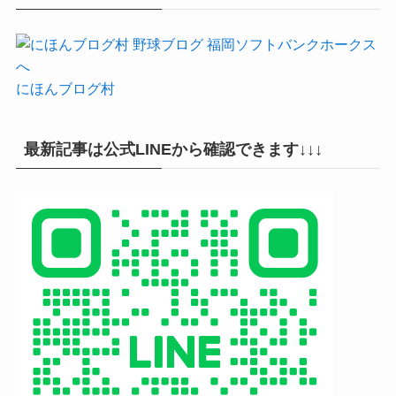
にほんブログ村
最新記事は公式LINEから確認できます↓↓↓