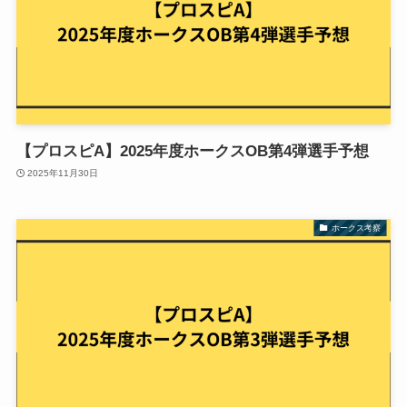
【プロスピA】2025年度ホークスOB第4弾選手予想
2025年11月30日
ホークス考察