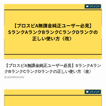
プロスピA
【プロスピA無課金純正ユーザー必見】SランクAラン
クBランクCランクDランクの正しい使い方〈改〉
2025年9月16日
プロスピA