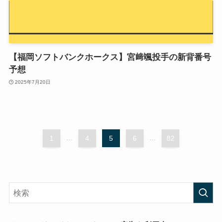
【福岡ソフトバンクホークス】宮﨑颯投手の新背番号
予想
2025年7月20日
1
...
4
5
6
...
82