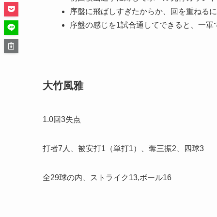
序盤に飛ばしすぎたからか、回を重ねるに
序盤の感じを1試合通してできると、一軍
大竹風雅
1.0回3失点
打者7人、被安打1（単打1）、奪三振2、四球3
全29球の内、ストライク13,ボール16