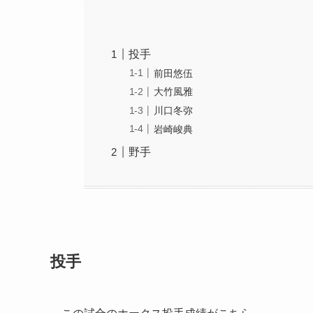
投手
前田悠伍
大竹風雅
川口冬弥
岩崎峻典
野手
投手