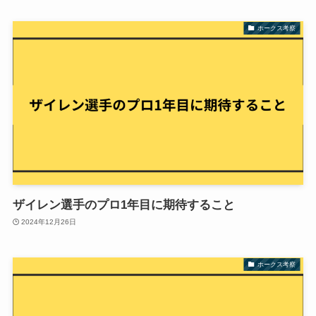
ホークス考察
ザイレン選手のプロ1年目に期待すること
2024年12月26日
ホークス考察