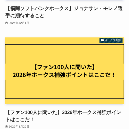
【福岡ソフトバンクホークス】ジョナサン・モレノ選
手に期待すること
2025年12月4日
ホークス考察
【ファン100人に聞いた】2026年ホークス補強ポイン
トはここだ！
2025年8月22日