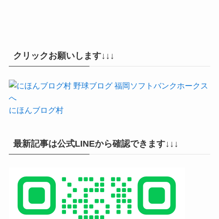
クリックお願いします↓↓↓
にほんブログ村
最新記事は公式LINEから確認できます↓↓↓