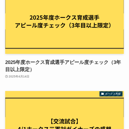
2025年度ホークス育成選手アピール度チェック（3年
目以上限定）
2025年4月14日
ホークス考察