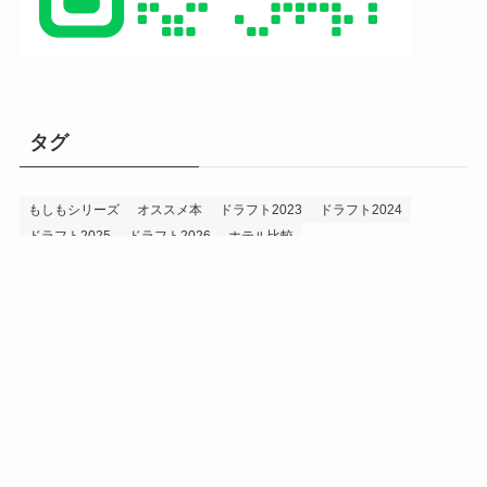
タグ
もしもシリーズ
オススメ本
ドラフト2023
ドラフト2024
ドラフト2025
ドラフト2026
ホテル比較
ホークス&プロ野球データ
ホークス純正（プロスピA）
ルーキー2024
ルーキー2025
ルーキー2026
投手2024
投手2025
メニュー
プロスピA
プロ野球データ
ホークス考察
プロ野球考察
投手2026
持論
災害
現役ドラフト2023
現役ドラフト2024
現役ドラフト2025
補強2023
補強2024
補強2025
補強2026
補強2027
退団2023
退団2024
退団2025
退団2026
野手2024
野手2025
野手2026