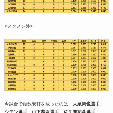
<スタメン外>
今試合で複数安打を放ったのは、
大泉周也選手、
シモン選手、山下恭吾選手、佐久間拓斗選手
。