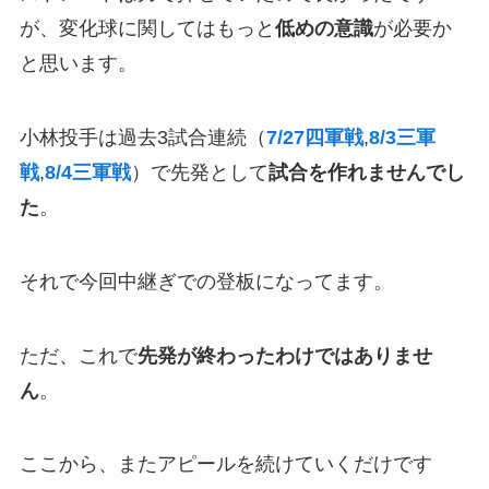
が、変化球に関してはもっと
低めの意識
が必要か
と思います。
小林投手は過去3試合連続（
7/27四軍戦
,
8/3三軍
戦
,
8/4三軍戦
）で先発として
試合を作れませんでし
た
。
それで今回中継ぎでの登板になってます。
ただ、これで
先発が終わったわけではありませ
ん
。
ここから、またアピールを続けていくだけです