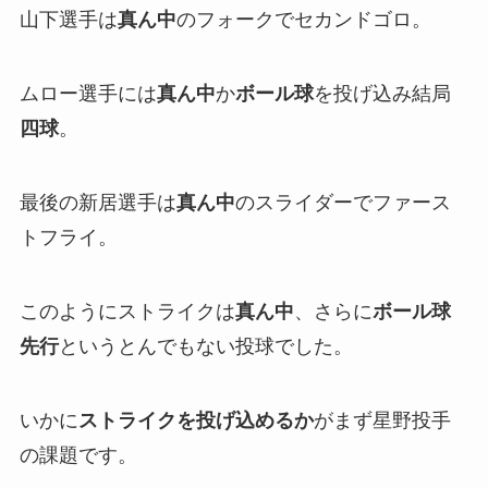
山下選手は
真ん中
のフォークでセカンドゴロ。
ムロー選手には
真ん中
か
ボール球
を投げ込み結局
四球
。
最後の新居選手は
真ん中
のスライダーでファース
トフライ。
このようにストライクは
真ん中
、さらに
ボール球
先行
というとんでもない投球でした。
いかに
ストライクを投げ込めるか
がまず星野投手
の課題です。