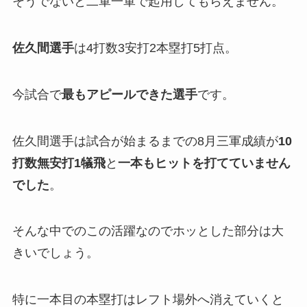
そうでないと二軍一軍で起用してもらえません。
佐久間選手
は4打数3安打2本塁打5打点。
今試合で
最もアピールできた選手
です。
佐久間選手は試合が始まるまでの8月三軍成績が
10
打数無安打1犠飛
と
一本もヒットを打てていません
でした
。
そんな中でのこの活躍なのでホッとした部分は大
きいでしょう。
特に一本目の本塁打はレフト場外へ消えていくと