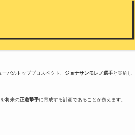
キューバのトッププロスペクト、
ジョナサンモレノ選手
と契約し
彼を将来の
正遊撃手
に育成する計画であることが窺えます。