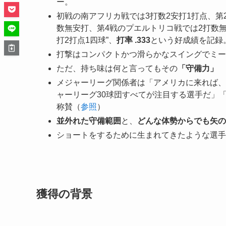
ー。
初戦の南アフリカ戦では3打数2安打1打点、第
数無安打、第4戦のプエルトリコ戦では2打数無安
打2打点1四球”、
打率 .333
という好成績を記録
打撃はコンパクトかつ滑らかなスイングでミー
ただ、持ち味は何と言ってもその
「守備力」
メジャーリーグ関係者は「アメリカに来れば、
ャーリーグ30球団すべてが注目する選手だ」
称賛（
参照
）
並外れた守備範囲
と、
どんな体勢からでも矢の
ショートをするために生まれてきたような選手
獲得の背景