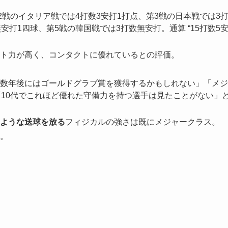
2戦のイタリア戦では4打数3安打1打点、第3戦の日本戦では3
打1四球、第5戦の韓国戦では3打数無安打。通算 “15打数5
。
ト力が高く、コンタクトに優れているとの評価。
数年後にはゴールドグラブ賞を獲得するかもしれない」「メジ
「10代でこれほど優れた守備力を持つ選手は見たことがない」
ような送球を放る
フィジカルの強さは既にメジャークラス。
。