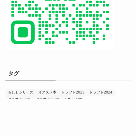
タグ
もしもシリーズ
オススメ本
ドラフト2023
ドラフト2024
ドラフト2025
ドラフト2026
ホテル比較
ホークス&プロ野球データ
ホークス純正（プロスピA）
ルーキー2024
ルーキー2025
ルーキー2026
投手2024
投手2025
メニュー
プロスピA
プロ野球データ
ホークス考察
プロ野球考察
投手2026
持論
災害
現役ドラフト2023
現役ドラフト2024
現役ドラフト2025
補強2023
補強2024
補強2025
補強2026
補強2027
退団2023
退団2024
退団2025
退団2026
野手2024