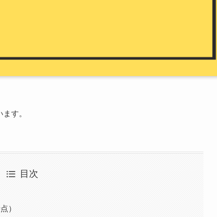
います。
目次
時点）