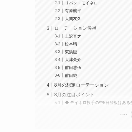
リバン・モイネロ
有原航平
大関友久
ローテーション候補
上沢直之
松本晴
東浜巨
大津亮介
前田悠伍
前田純
8月の想定ローテーション
8月の注目ポイント
◆ モイネロ投手の中5日登板はある