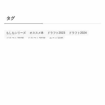
タグ
もしもシリーズ
オススメ本
ドラフト2023
ドラフト2024
ドラフト2025
ドラフト2026
ホテル比較
ホークス&プロ野球データ
ホークス純正（プロスピA）
ルーキー2024
ルーキー2025
ルーキー2026
投手2024
投手2025
メニュー
プロスピA
プロ野球データ
ホークス考察
プロ野球考察
投手2026
持論
災害
現役ドラフト2023
現役ドラフト2024
現役ドラフト2025
補強2023
補強2024
補強2025
補強2026
補強2027
退団2023
退団2024
退団2025
退団2026
野手2024
野手2025
野手2026
プライバシーポリシー
お問い合わせ
©
うえでぃーブログ.