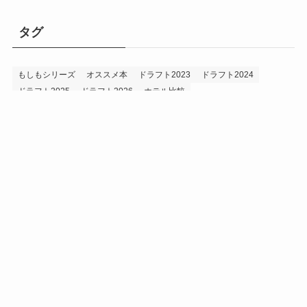
タグ
もしもシリーズ
オススメ本
ドラフト2023
ドラフト2024
ドラフト2025
ドラフト2026
ホテル比較
ホークス&プロ野球データ
ホークス純正（プロスピA）
ルーキー2024
ルーキー2025
ルーキー2026
投手2024
投手2025
メニュー
プロスピA
プロ野球データ
ホークス考察
プロ野球考察
投手2026
持論
災害
現役ドラフト2023
現役ドラフト2024
現役ドラフト2025
補強2023
補強2024
補強2025
補強2026
補強2027
退団2023
退団2024
退団2025
退団2026
野手2024
野手2025
野手2026
プライバシーポリシー
お問い合わせ
©
うえでぃーブログ.