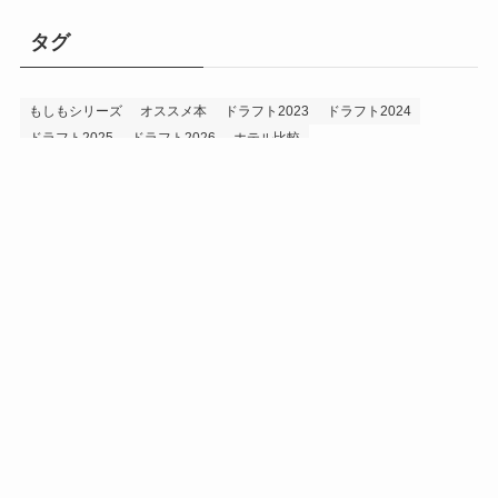
タグ
もしもシリーズ
オススメ本
ドラフト2023
ドラフト2024
ドラフト2025
ドラフト2026
ホテル比較
ホークス&プロ野球データ
ホークス純正（プロスピA）
ルーキー2024
ルーキー2025
ルーキー2026
投手2024
投手2025
メニュー
プロスピA
プロ野球データ
ホークス考察
プロ野球考察
投手2026
持論
災害
現役ドラフト2023
現役ドラフト2024
現役ドラフト2025
補強2023
補強2024
補強2025
補強2026
補強2027
退団2023
退団2024
退団2025
退団2026
野手2024
野手2025
野手2026
プライバシーポリシー
お問い合わせ
©
うえでぃーブログ.