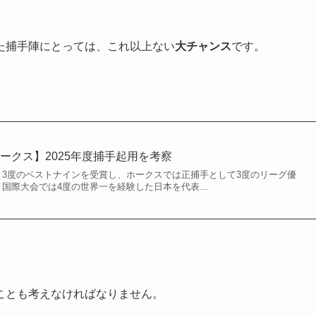
た捕手陣にとっては、これ以上ない
大チャンス
です。
ークス】2025年度捕手起用を考察
と3度のベストナインを受賞し、ホークスでは正捕手として3度のリーグ優
国際大会では4度の世界一を経験した日本を代表...
ことも考えなければなりません。