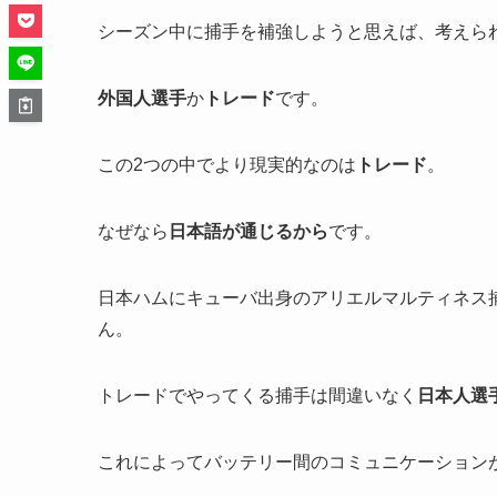
シーズン中に捕手を補強しようと思えば、考えら
外国人
選手
か
トレード
です。
この2つの中でより現実的なのは
トレード
。
なぜなら
日本語が通じるから
です。
日本ハムにキューバ出身のアリエルマルティネス
ん。
トレードでやってくる捕手は間違いなく
日本人選
これによってバッテリー間のコミュニケーション