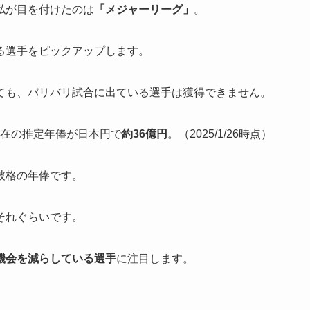
私が目を付けたのは
「メジャーリーグ」
。
る選手をピックアップします。
ても、バリバリ試合に出ている選手は獲得できません。
現在の推定年俸が日本円で
約36億円
。（2025/1/26時点）
破格の年俸です。
それぐらいです。
機会を減らしている選手
に注目します。