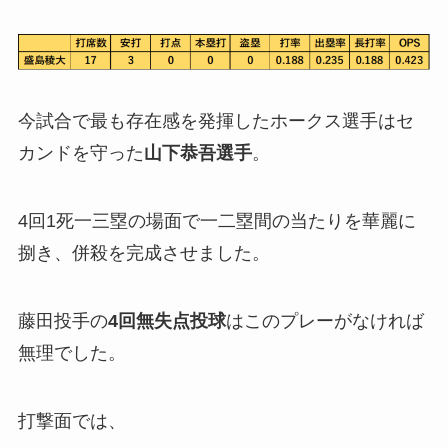
今試合で最も存在感を発揮したホークス選手はセ
カンドを守った
山下恭吾選手
。
4回1死一三塁の場面で一二塁間の当たりを華麗に
捌き、併殺を完成させました。
藤田投手の
4回無失点投球
はこのプレーがなければ
無理でした。
打撃面では、