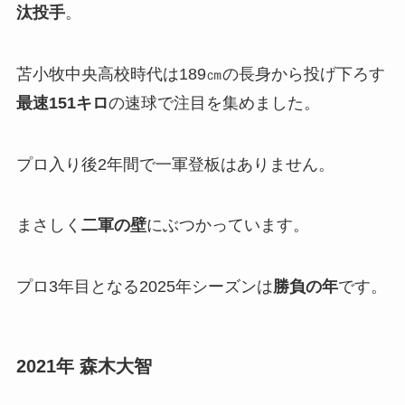
汰投手
。
苫小牧中央高校時代は189㎝の長身から投げ下ろす
最速151キロ
の速球で注目を集めました。
プロ入り後2年間で一軍登板はありません。
まさしく
二軍の壁
にぶつかっています。
プロ3年目となる2025年シーズンは
勝負の年
です。
2021年 森木大智