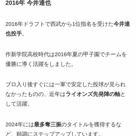
2016年 今井達也
2016年ドラフトで西武から1位指名を受けた
今井達
也投手
。
作新学院高校時代は2016年夏の甲子園でチームを
優勝に導く活躍をしました。
プロ入り後すぐには一軍で安定した投球が見られ
なかったものの、近年は
ライオンズ先発陣の軸
と
して活躍。
2024年には
最多奪三振
のタイトルを獲得するな
ど、順調にステップアップしています。