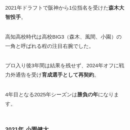
2021年ドラフトで阪神から1位指名を受けた
森木大
智投手
。
高知高校時代は高校BIG3（森木、風間、小園）の
一角と呼ばれる程の注目右腕でした。
プロ入り後3年間は結果を残せず、2024年オフに戦
力外通告を受け
育成選手として再契約
。
4年目となる2025年シーズンは
勝負の年
になりま
す。
2021年 小園健太