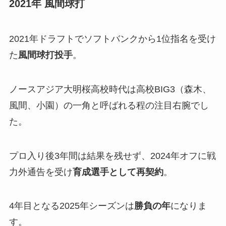
2021年 風間球打
2021年ドラフトでソフトバンクから1位指名を受け
た
風間球打投手
。
ノースアジア大明桜高校時代は高校BIG3（森木、
風間、小園）の一角と呼ばれる程の注目右腕でし
た。
プロ入り後3年間は結果を残せず、2024年オフに戦
力外通告を受け
育成選手として再契約
。
4年目となる2025年シーズンは
勝負の年
になりま
す。