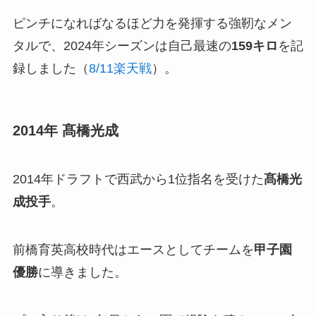
ピンチになればなるほど力を発揮する強靭なメン
タルで、2024年シーズンは自己最速の
159キロ
を記
録しました（
8/11楽天戦
）。
2014年 髙橋光成
2014年ドラフトで西武から1位指名を受けた
髙橋光
成投手
。
前橋育英高校時代はエースとしてチームを
甲子園
優勝
に導きました。