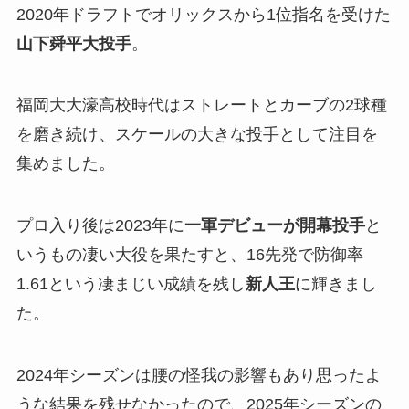
2020年ドラフトでオリックスから1位指名を受けた
山下舜平大投手
。
福岡大大濠高校時代はストレートとカーブの2球種
を磨き続け、スケールの大きな投手として注目を
集めました。
プロ入り後は2023年に
一軍デビューが開幕投手
と
いうもの凄い大役を果たすと、16先発で防御率
1.61という凄まじい成績を残し
新人王
に輝きまし
た。
2024年シーズンは腰の怪我の影響もあり思ったよ
うな結果を残せなかったので、2025年シーズンの