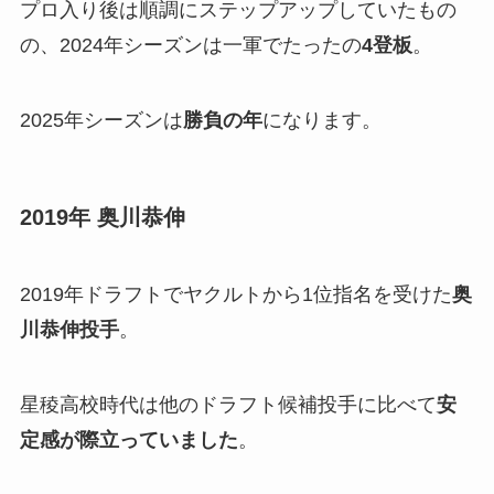
プロ入り後は順調にステップアップしていたもの
の、2024年シーズンは一軍でたったの
4登板
。
2025年シーズンは
勝負の年
になります。
2019年 奥川恭伸
2019年ドラフトでヤクルトから1位指名を受けた
奥
川恭伸投手
。
星稜高校時代は他のドラフト候補投手に比べて
安
定感が際立っていました
。