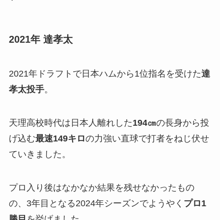
2021年 達孝太
2021年ドラフトで日本ハムから1位指名を受けた
達
孝太投手
。
天理高校時代は日本人離れした
194㎝
の長身から投
げ込む
最速149キロ
の力強い直球で打者をねじ伏せ
ていきました。
プロ入り後はなかなか結果を残せなかったもの
の、3年目となる2024年シーズンでようやく
プロ1
勝目
を挙げました。