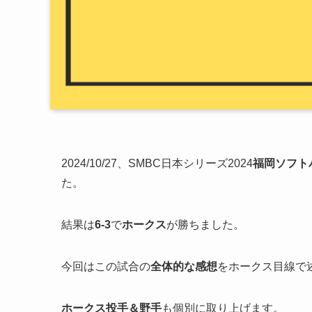
2024/10/27、SMBC日本シリーズ2024
福岡ソフト
た。
結果は
6-3
で
ホークス
が勝ちました。
今回はこの試合の
全体的な感想
をホークス目線で
ホークス投手＆野手
も個別に取り上げます。