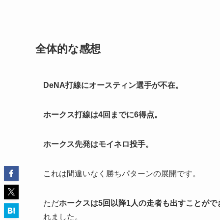
全体的な感想
DeNA打線にオースティン選手が不在。
ホークス打線は
4回までに6得点。
ホークス先発
はモイネロ投手。
これは間違いなく勝ちパターンの展開です。
ただ
ホークスは5回以降1人の走者も出すことがで
れました。