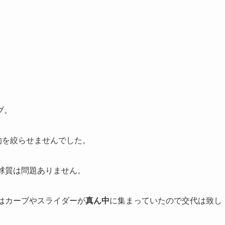
ブ。
的を絞らせませんでした。
球質は問題ありません。
はカーブやスライダーが
真ん中
に集まっていたので交代は致し