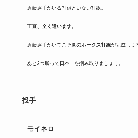
近藤選手がいる打線といない打線。
正直、
全く違います
。
近藤選手がいてこそ
真のホークス打線
が完成しま
あと2つ勝って
日本一
を掴み取りましょう。
投手
モイネロ