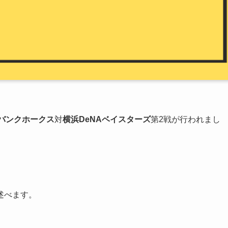
バンクホークス
対
横浜DeNAベイスターズ
第2戦が行われまし
述べます。