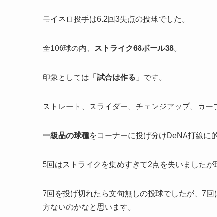
モイネロ投手は6.2回3失点の投球でした。
全106球の内、
ストライク
68
ボール
38
。
印象としては
「
試合は作る」
です。
ストレート、スライダー、チェンジアップ、カー
一級品の球種
をコーナーに投げ分けDeNA打線に
5回はストライクを集めすぎて2点を失いましたが
7回を投げ切れたら文句無しの投球でしたが、7回
方ないのかなと思います。