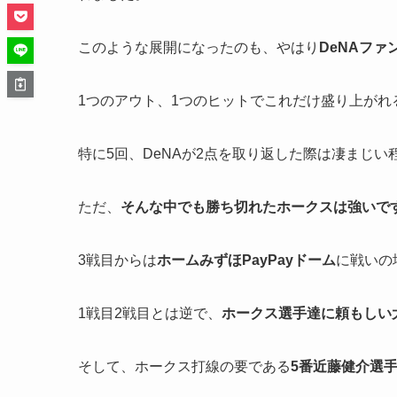
このような展開になったのも、やはり
DeNAフ
1つのアウト、1つのヒットでこれだけ盛り上が
特に5回、DeNAが2点を取り返した際は凄まじ
ただ、
そんな中でも勝ち切れたホークスは強いで
3戦目からは
ホームみずほPayPayドーム
に戦いの
1戦目2戦目とは逆で、
ホークス選手達に頼もしい
そして、ホークス打線の要である
5番近藤健介選