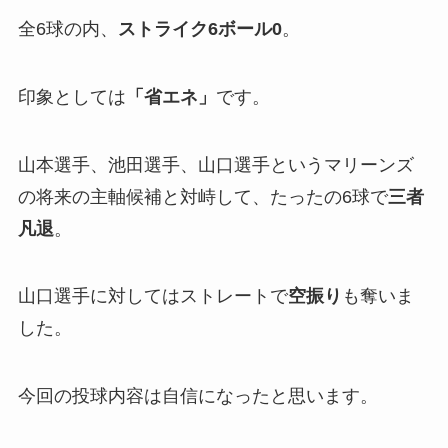
全6球の内、
ストライク
6
ボール
0
。
印象としては
「
省エネ」
です。
山本選手、池田選手、山口選手というマリーンズ
の将来の主軸候補と対峙して、たったの6球で
三者
凡退
。
山口選手に対してはストレートで
空振り
も奪いま
した。
今回の投球内容は自信になったと思います。