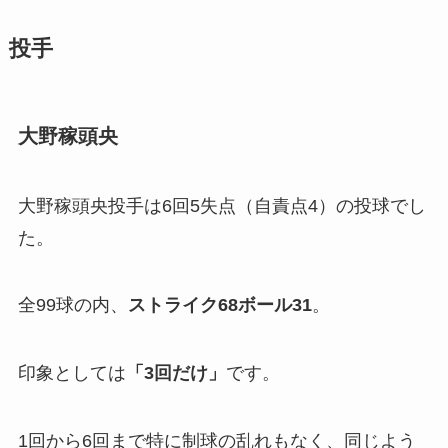
投手
大野稼頭央
大野稼頭央投手は6回5失点（自責点4）の投球でし
た。
全99球の内、
ストライク
68
ボール
31
。
印象としては
「
3回だけ」
です。
1回から6回まで特に制球の乱れもなく、同じよう