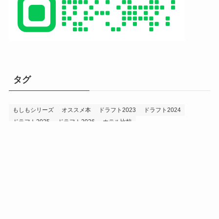
タグ
もしもシリーズ
オススメ本
ドラフト2023
ドラフト2024
ドラフト2025
ドラフト2026
ホテル比較
ホークス&プロ野球データ
ホークス純正（プロスピA）
ルーキー2024
ルーキー2025
ルーキー2026
投手2024
投手2025
メニュー
プロスピA
プロ野球データ
ホークス考察
プロ野球考察
投手2026
持論
災害
現役ドラフト2023
現役ドラフト2024
現役ドラフト2025
補強2023
補強2024
補強2025
補強2026
補強2027
退団2023
退団2024
退団2025
退団2026
野手2024
野手2025
野手2026