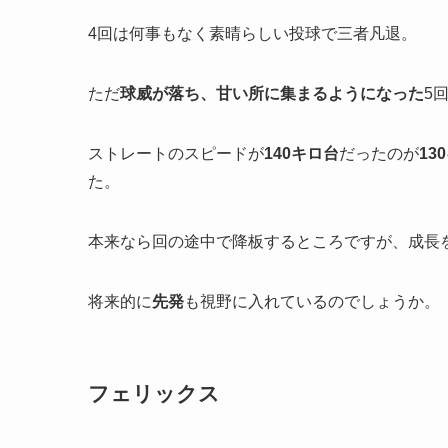
4回は何事もなく素晴らしい投球で三者凡退。
ただ
球威が落ち、甘い所に集まるようになった
5
ストレートのスピードが
140キロ台
だったのが
13
た。
本来なら回の途中で降板するところですが、成長
将来的に
先発
も視野に入れているのでしょうか。
フェリックス