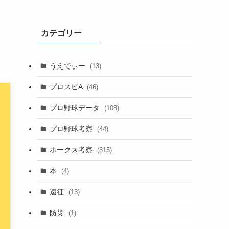
カテゴリー
うえでぃー
(13)
プロスピA
(46)
プロ野球データ
(108)
プロ野球考察
(44)
ホークス考察
(815)
本
(4)
遠征
(13)
防災
(1)