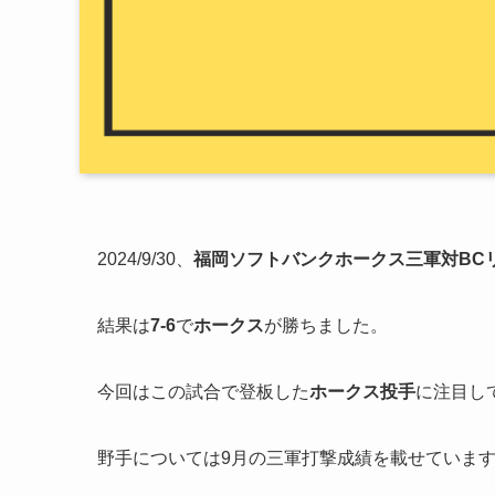
2024/9/30、
福岡ソフトバンクホークス三軍対BC
結果は
7-6
で
ホークス
が勝ちました。
今回はこの試合で登板した
ホークス投手
に注目し
野手については9月の三軍打撃成績を載せていま