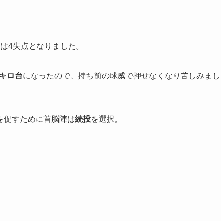
回は4失点となりました。
0キロ台
になったので、持ち前の球威で押せなくなり苦しみまし
を促すために首脳陣は
続投
を選択。