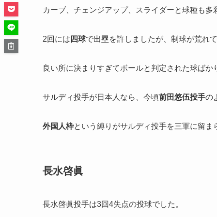
カーブ、チェンジアップ、スライダーと球種も多
2回には
四球
で出塁を許しましたが、制球が荒れ
良い所に決まりすぎてボールと判定された球ばか
サルディ投手が日本人なら、今頃
前田悠伍投手
の
外国人枠
という縛りがサルディ投手を三軍に留ま
長水啓眞
長水啓眞投手は3回4失点の投球でした。