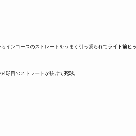
からインコースのストレートをうまく引っ張られて
ライト前ヒ
の4球目のストレートが抜けて
死球
。