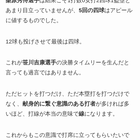
桑原秀侍選手
は結果こそ1打数0安打2四球1盗塁と
あまり目立っていませんが、
5回の四球
はアピール
に値するものでした。
12球も投げさせて最後は四球。
これが
笹川吉康選手
の決勝タイムリーを生んだと
言っても過言ではありません。
ただヒットを打つだけ、ただ本塁打を打つだけで
なく、
献身的に繋ぐ意識のある打者
が多ければ多
いほど、打線が本当の意味で
線
になります。
これからもこの意識で打席に立ってもらいたいで