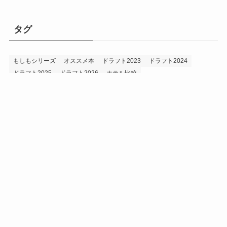
タグ
もしもシリーズ
オススメ本
ドラフト2023
ドラフト2024
ドラフト2025
ドラフト2026
ホテル比較
ホークス&プロ野球データ
ホークス純正（プロスピA）
ルーキー2024
ルーキー2025
ルーキー2026
投手2024
投手2025
メニュー
プロスピA
プロ野球データ
ホークス考察
プロ野球考察
投手2026
持論
災害
現役ドラフト2023
現役ドラフト2024
現役ドラフト2025
補強2023
補強2024
補強2025
補強2026
補強2027
退団2023
退団2024
退団2025
退団2026
野手2024
野手2025
野手2026
プライバシーポリシー
お問い合わせ
©
うえでぃーブログ.