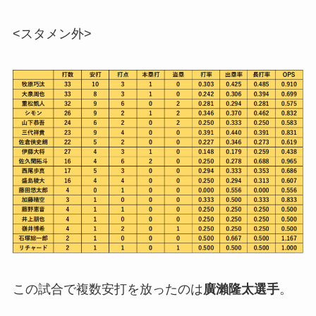
<スタメン外>
この試合で複数安打を放ったのは
廣瀨隆太選手
。