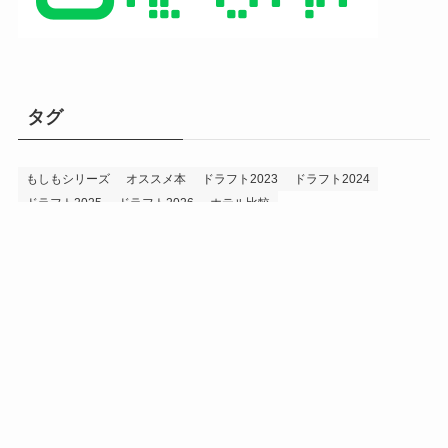
タグ
もしもシリーズ
オススメ本
ドラフト2023
ドラフト2024
ドラフト2025
ドラフト2026
ホテル比較
ホークス&プロ野球データ
ホークス純正（プロスピA）
ルーキー2024
ルーキー2025
ルーキー2026
投手2024
投手2025
メニュー
プロスピA
プロ野球データ
ホークス考察
プロ野球考察
投手2026
持論
災害
現役ドラフト2023
現役ドラフト2024
現役ドラフト2025
補強2023
補強2024
補強2025
補強2026
補強2027
退団2023
退団2024
退団2025
退団2026
野手2024
野手2025
野手2026
プライバシーポリシー
お問い合わせ