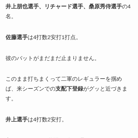
井上朋也選手、リチャード選手、桑原秀侍選手
の4
名。
佐藤選手
は4打数2安打1打点。
彼のバットがまだまだ止まりません。
このまま打ちまくって二軍のレギュラーを掴め
ば、来シーズンでの
支配下登録
がグッと近づきま
す。
井上選手
は4打数2安打。