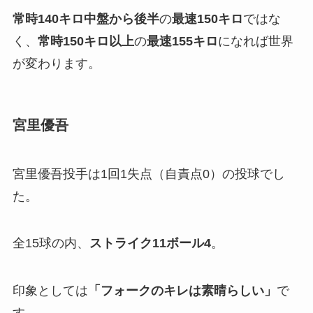
常時140キロ中盤から後半
の
最速150キロ
ではな
く、
常時150キロ以上
の
最速155キロ
になれば世界
が変わります。
宮里優吾
宮里優吾投手は1回1失点（自責点0）の投球でし
た。
全15球の内、
ストライク
11
ボール
4
。
印象としては
「
フォークのキレは素晴らしい」
で