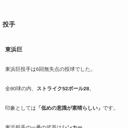
投手
東浜巨
東浜巨投手は6回無失点の投球でした。
全80球の内、
ストライク
52
ボール
28
。
印象としては
「
低めの意識が素晴らしい」
です。
東浜投手の一番の武器は
シンカー
。