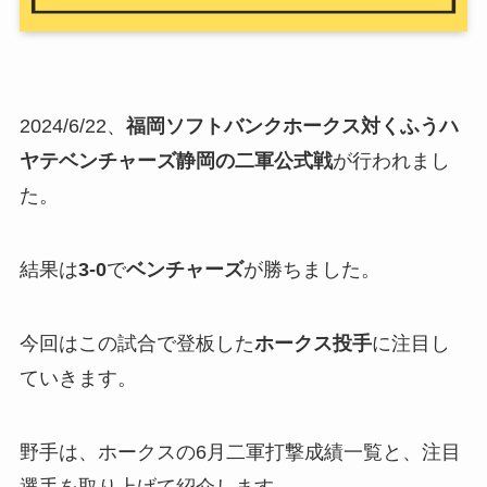
2024/6/22、
福岡ソフトバンクホークス対
くふうハ
ヤテベンチャーズ静岡
の二軍公式戦
が行われまし
た。
結果は
3-0
で
ベンチャーズ
が勝ちました。
今回はこの試合で登板した
ホークス投手
に注目し
ていきます。
野手は、ホークスの6月二軍打撃成績一覧と、注目
選手を取り上げて紹介します。