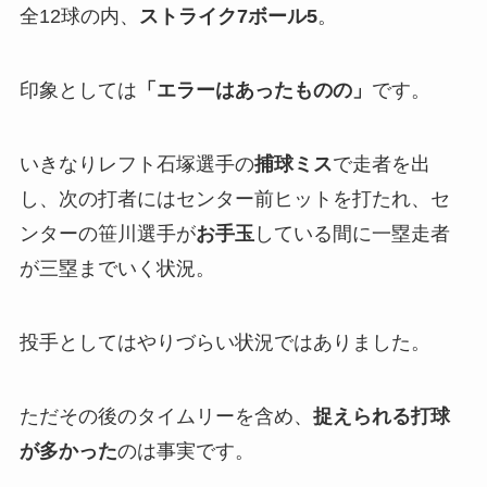
全12球の内、
ストライク7ボール5
。
印象としては
「
エラーはあったものの」
です。
いきなりレフト石塚選手の
捕球ミス
で走者を出
し、次の打者にはセンター前ヒットを打たれ、セ
ンターの笹川選手が
お手玉
している間に一塁走者
が三塁までいく状況。
投手としてはやりづらい状況ではありました。
ただその後のタイムリーを含め、
捉えられる打球
が多かった
のは事実です。