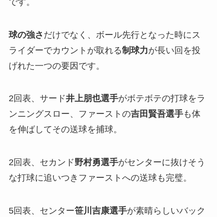
です。
球の強さ
だけでなく、ボール先行となった時にス
ライダーでカウントが取れる
制球力
が長い回を投
げれた一つの要因です。
2回表、サード
井上朋也選手
がボテボテの打球をラ
ンニングスロー、ファーストの
吉田賢吾選手
も体
を伸ばしてその送球を捕球。
2回表、セカンド
野村勇選手
がセンターに抜けそう
な打球に追いつきファーストへの送球も完璧。
5回表、センター
笹川吉康選手
が素晴らしいバック