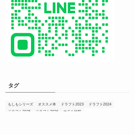
タグ
もしもシリーズ
オススメ本
ドラフト2023
ドラフト2024
ドラフト2025
ドラフト2026
ホテル比較
ホークス&プロ野球データ
ホークス純正（プロスピA）
ルーキー2024
ルーキー2025
ルーキー2026
投手2024
投手2025
メニュー
プロスピA
プロ野球データ
ホークス考察
プロ野球考察
投手2026
持論
災害
現役ドラフト2023
現役ドラフト2024