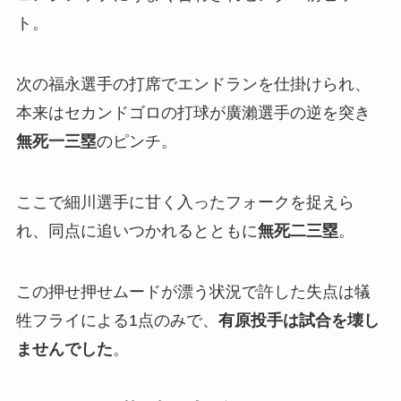
ト。
次の福永選手の打席でエンドランを仕掛けられ、
本来はセカンドゴロの打球が廣瀨選手の逆を突き
無死一三塁
のピンチ。
ここで細川選手に甘く入ったフォークを捉えら
れ、同点に追いつかれるとともに
無死二三塁
。
この押せ押せムードが漂う状況で許した失点は犠
牲フライによる1点のみで、
有原投手は試合を壊し
ませんでした
。