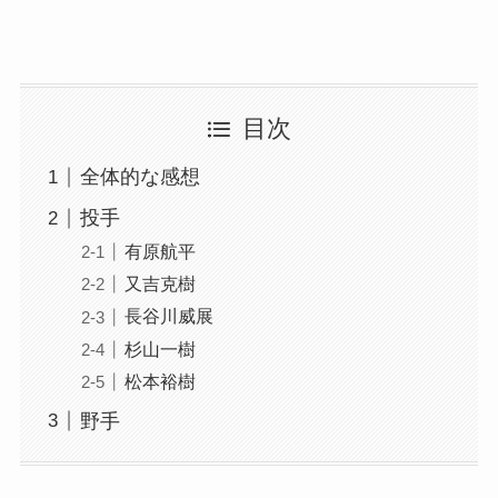
目次
全体的な感想
投手
有原航平
又吉克樹
長谷川威展
杉山一樹
松本裕樹
野手