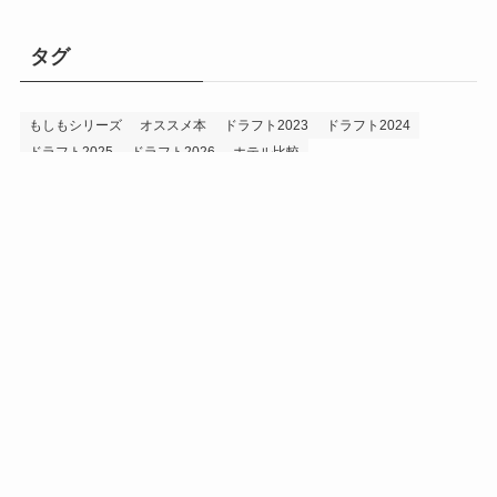
タグ
もしもシリーズ
オススメ本
ドラフト2023
ドラフト2024
ドラフト2025
ドラフト2026
ホテル比較
ホークス&プロ野球データ
ホークス純正（プロスピA）
ルーキー2024
ルーキー2025
ルーキー2026
投手2024
投手2025
メニュー
プロスピA
プロ野球データ
ホークス考察
プロ野球考察
投手2026
持論
災害
現役ドラフト2023
現役ドラフト2024
現役ドラフト2025
補強2023
補強2024
補強2025
補強2026
補強2027
退団2023
退団2024
退団2025
退団2026
野手2024
野手2025
野手2026
プライバシーポリシー
お問い合わせ
©
うえでぃーブログ.