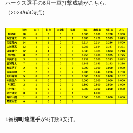
ホークス選手の6月一軍打撃成績がこちら。
（2024/6/4時点）
1番
柳町達選手
が4打数3安打。