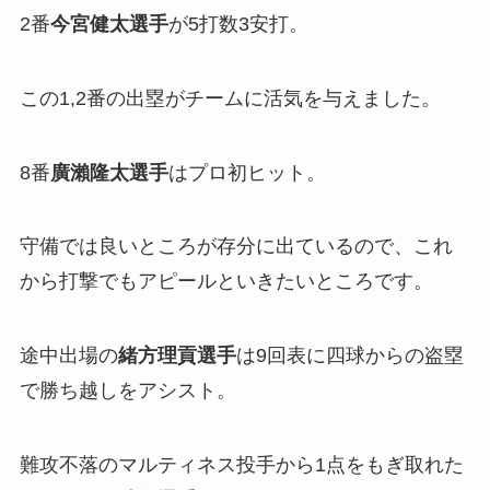
2番
今宮健太選手
が5打数3安打。
この1,2番の出塁がチームに活気を与えました。
8番
廣瀨隆太選手
はプロ初ヒット。
守備では良いところが存分に出ているので、これ
から打撃でもアピールといきたいところです。
途中出場の
緒方理貢選手
は9回表に四球からの盗塁
で勝ち越しをアシスト。
難攻不落のマルティネス投手から1点をもぎ取れた