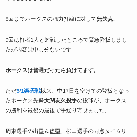
8回までホークスの強力打線に対して
無失点
。
9回は打者1人と対戦したところで緊急降板しまし
たが内容は申し分ないです。
ホークスは
普通だったら負けてます。
ただ
5/1楽天戦
以来、中17日を空けての登板となっ
たホークス先発
大関友久投手
の投球が、ホークス
の勝利を最後の最後で手繰り寄せました。
周東選手の出塁＆盗塁、柳田選手の同点タイムリ