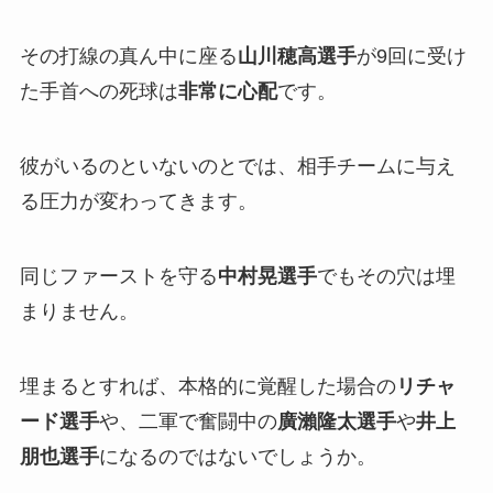
その打線の真ん中に座る
山川穂高選手
が9回に受け
た手首への死球は
非常に心配
です。
彼がいるのといないのとでは、相手チームに与え
る圧力が変わってきます。
同じファーストを守る
中村晃選手
でもその穴は埋
まりません。
埋まるとすれば、本格的に覚醒した場合の
リチャ
ード選手
や、二軍で奮闘中の
廣瀨隆太選手
や
井上
朋也選手
になるのではないでしょうか。