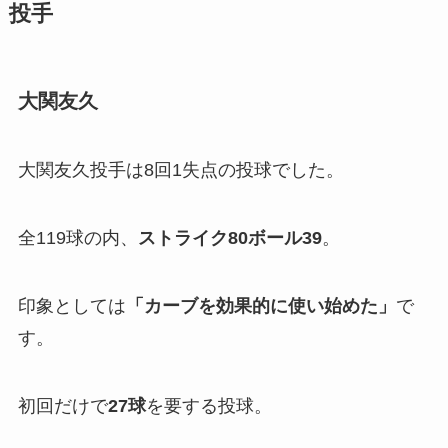
投手
大関友久
大関友久投手は8回1失点の投球でした。
全119球の内、
ストライク80ボール39
。
印象としては
「
カーブを効果的に使い始めた
」
で
す。
初回だけで
27球
を要する投球。