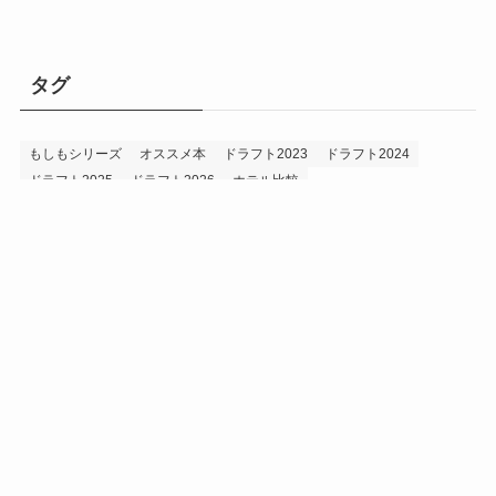
タグ
もしもシリーズ
オススメ本
ドラフト2023
ドラフト2024
ドラフト2025
ドラフト2026
ホテル比較
ホークス&プロ野球データ
ホークス純正（プロスピA）
ルーキー2024
ルーキー2025
ルーキー2026
投手2024
投手2025
メニュー
プロスピA
プロ野球データ
ホークス考察
プロ野球考察
投手2026
持論
災害
現役ドラフト2023
現役ドラフト2024
現役ドラフト2025
補強2023
補強2024
補強2025
補強2026
補強2027
退団2023
退団2024
退団2025
退団2026
野手2024
野手2025
野手2026
プライバシーポリシー
お問い合わせ
©
うえでぃーブログ.