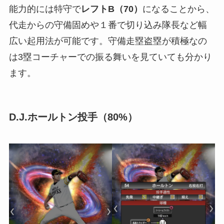
能力的には特守で
レフトB（70）
になることから、
代走からの守備固めや１番で切り込み隊長など幅
広い起用法が可能です。守備走塁盗塁が積極なの
は3塁コーチャーでの振る舞いを見ていても分かり
ます。
D.J.ホールトン投手（80%）