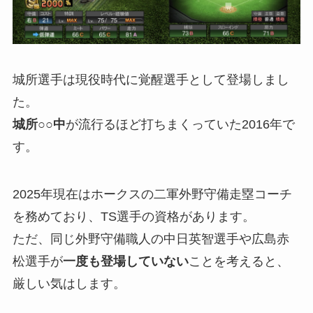
城所選手は現役時代に覚醒選手として登場しまし
た。
城所○○中
が流行るほど打ちまくっていた2016年で
す。
2025年現在はホークスの二軍外野守備走塁コーチ
を務めており、TS選手の資格があります。
ただ、同じ外野守備職人の中日英智選手や広島赤
松選手が
一度も登場していない
ことを考えると、
厳しい気はします。