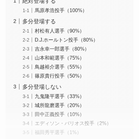
絶対登場する
馬原孝浩投手（100%）
多分登場する
村松有人選手（90%）
D.J.ホールトン投手（80%）
吉永幸一郎選手（80%）
山本和範選手（75%）
鳥越裕介選手（55%）
篠原貴行投手（50%）
多分登場しない
九鬼隆平選手（33%）
城所龍磨選手（20%）
田中正義投手（10%）
エディソン・バリオス投手（2%）
福田秀平選手（1%）