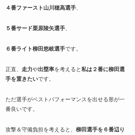
４番ファースト山川穂高選手
、
５番サード栗原陵矢選手
、
６番ライト柳田悠岐選手
です。
正直、
走力
や
出塁率
を考えると
私は２番に柳田選
手
を
置きたい
です。
ただ選手がベストパフォーマンスを出せる形が一
番良いです。
攻撃＆守備負担を考えると、
柳田選手を６番辺り