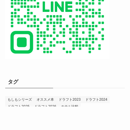
タグ
もしもシリーズ
オススメ本
ドラフト2023
ドラフト2024
ドラフト2025
ドラフト2026
ホテル比較
ホークス&プロ野球データ
ホークス純正（プロスピA）
ルーキー2024
ルーキー2025
ルーキー2026
投手2024
投手2025
メニュー
プロスピA
プロ野球データ
ホークス考察
プロ野球考察
投手2026
持論
災害
現役ドラフト2023
現役ドラフト2024