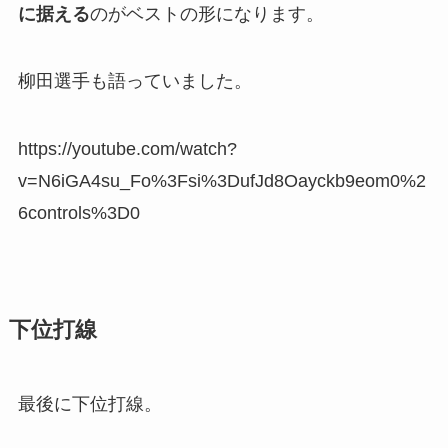
に据える
のがベストの形になります。
柳田選手も語っていました。
https://youtube.com/watch?
v=N6iGA4su_Fo%3Fsi%3DufJd8Oayckb9eom0%2
6controls%3D0
下位打線
最後に下位打線。