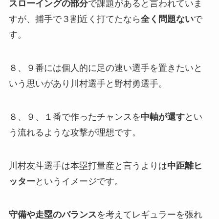
スローイングの部分
で課題があると言われていま
すが、捕手で３割近く打てたなら
全く問題ない
で
す。
８、９番には個人的に足の速い選手を置きたいと
いう思いがあり川村選手と野村勇選手。
８、９、１番で作ったチャンスを
中軸が還す
とい
う流れるような攻撃が理想です。
川村友斗選手は本塁打量産と言うよりは
中距離ヒ
ッター
というイメージです。
守備や走塁のバランス
を考えてレギュラーを張れ