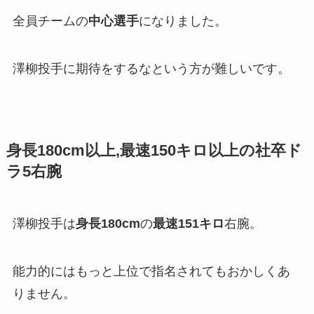
全員チームの
中心選手
になりました。
澤柳投手に期待をするなという方が難しいです。
身長180cm以上,最速150キロ以上の社卒ド
ラ5右腕
澤柳投手は
身長180cm
の
最速151キロ
右腕。
能力的にはもっと上位で指名されてもおかしくあ
りません。