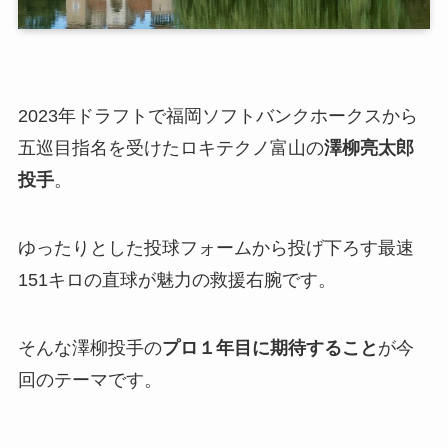
2023年ドラフトで福岡ソフトバンクホークスから
五巡目指名を受けたロキテクノ富山の
澤柳亮太郎
投手
。
ゆったりとした投球フォームから投げ下ろす最速
151キロの直球が魅力の救援右腕です。
そんな澤柳投手の
プロ１年目に期待すること
が今
回のテーマです。