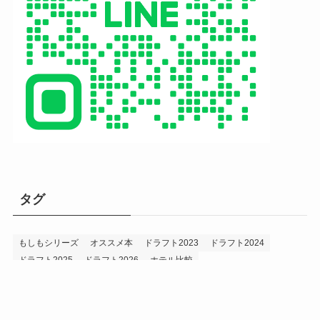
タグ
もしもシリーズ
オススメ本
ドラフト2023
ドラフト2024
ドラフト2025
ドラフト2026
ホテル比較
ホークス&プロ野球データ
ホークス純正（プロスピA）
ルーキー2024
ルーキー2025
ルーキー2026
投手2024
投手2025
メニュー
プロスピA
プロ野球データ
ホークス考察
プロ野球考察
投手2026
持論
災害
現役ドラフト2023
現役ドラフト2024