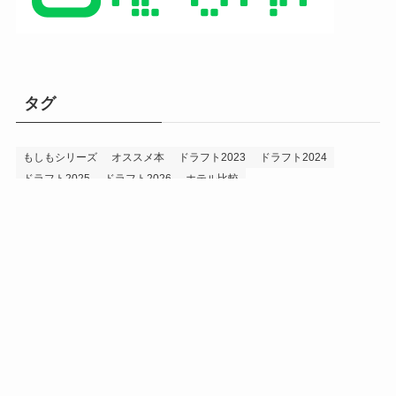
タグ
もしもシリーズ
オススメ本
ドラフト2023
ドラフト2024
ドラフト2025
ドラフト2026
ホテル比較
ホークス&プロ野球データ
ホークス純正（プロスピA）
ルーキー2024
ルーキー2025
ルーキー2026
投手2024
投手2025
メニュー
プロスピA
プロ野球データ
ホークス考察
プロ野球考察
投手2026
持論
災害
現役ドラフト2023
現役ドラフト2024
現役ドラフト2025
補強2023
補強2024
補強2025
補強2026
補強2027
退団2023
退団2024
退団2025
退団2026
野手2024
野手2025
野手2026
プライバシーポリシー
お問い合わせ