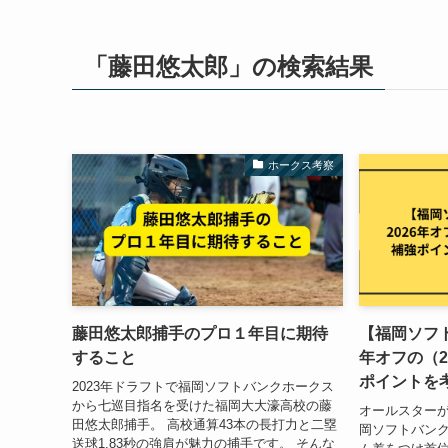
「藤田悠太郎」の検索結果
ホークス考察
藤田悠太郎捕手のプロ１年目に期待
【福岡ソフト
すること
年オフの（2
ポイントを
2023年ドラフトで福岡ソフトバンクホークス
から七巡目指名を受けた福岡大大濠高校の藤
オールスターが
田悠太郎捕手。 高校通算43本の長打力と二塁
岡ソフトバンク
送球1.83秒の強肩が魅力の捕手です。 そんな