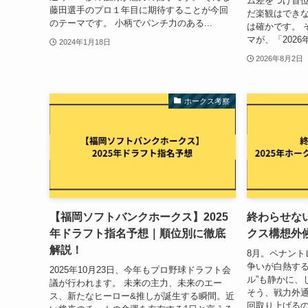
ム差をつけ首位
藤田選手のプロ１年目に期待することが今回
だ楽観はでき
のテーマです。 小柄でパンチ力のある...
は確かです。 
マが、「2026年
2024年1月18日
2026年8月2日
ホークス考察
【福岡ソフトバンクホークス】2025
終わらせない
年ドラフト指名予想｜順位別に徹底
クス構想外候
解説！
8月。ペナント
争いが白熱する
2025年10月23日、今年もプロ野球ドラフト会
ル”も静かに、
議が行われます。 未来の主力、未来のエー
そう、戦力外通
ス、新たなヒーロー&推しが誕生する瞬間。近
回取り上げる