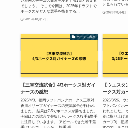
い将来のチームの命運を左右する1日と言える
と見られている
でしょう。 そこで今回は、2025年ドラフトで
ホークスがどんな選手を指名する...
2025年8月4日
2025年10月17日
ホークス考察
【三軍交流試合】4/3ホークス対ガイ
【ウエスタン
ナーズの感想
ークス対カ
2025/4/3、福岡ソフトバンクホークス三軍対
2025/3/2
香川オリーブガイナーズの交流試合が行われ
フトバンクホ
ました。 結果は7-5でホークスが勝ちました。
われました。 
今回はこの試合で登板したホークス投手&野手
別に取り上げま
に注目していきます。 アピールできた若手選
カープ0） 把
手はいたでしょうか。 投手 張...
すので、そこはご