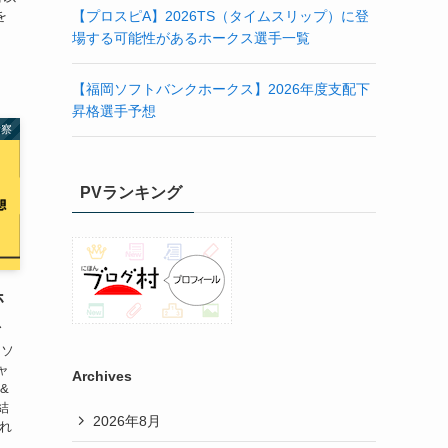
を
【プロスピA】2026TS（タイムスリップ）に登
場する可能性があるホークス選手一覧
【福岡ソフトバンクホークス】2026年度支配下
昇格選手予想
考察
PVランキング
ホ
想
岡ソ
ャ
Archives
&
結
2026年8月
きれ