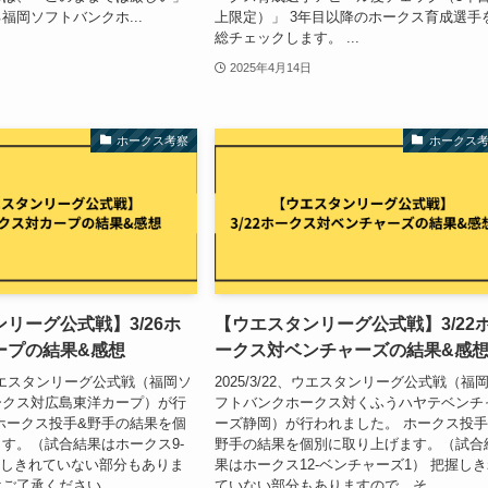
福岡ソフトバンクホ...
上限定）」 3年目以降のホークス育成選手
総チェックします。 ...
2025年4月14日
ホークス考察
ホークス
リーグ公式戦】3/26ホ
【ウエスタンリーグ公式戦】3/22
ープの結果&感想
ークス対ベンチャーズの結果&感
6、ウエスタンリーグ公式戦（福岡ソ
2025/3/22、ウエスタンリーグ公式戦（福
ークス対広島東洋カープ）が行
フトバンクホークス対くふうハヤテベンチ
ホークス投手&野手の結果を個
ーズ静岡）が行われました。 ホークス投手
す。（試合結果はホークス9-
野手の結果を個別に取り上げます。（試合
握しきれていない部分もありま
果はホークス12-ベンチャーズ1） 把握し
了承ください。 ...
ていない部分もありますので、そ...