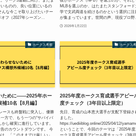
。リーグ3連覇に向け、まだま
彼がホークス（NPB）を選ぶのか、それと
ないものの、良い位置にいるの
MLBを選ぶのか、はたまたスタンフォード
そんな今こそ取り上げたいテー
学で文武両道を続けるのかという選択に注
オフ（2027年シーズン...
が集まっています。世間の声、現役プロ野..
2026年1月22日
ホークス考察
ホークス
ために——2025年ホー
2025年度ホークス育成選手アピー
補10名【8月編】
度チェック（3年目以上限定）
レースも終盤戦に突入し、優勝
先日、育成の山本恵大選手が支配下登録さ
一方で、もう一つの“サバイバ
ました。
しかし確実に進行しています。
https://uediiiblog.online/2025/04/12/yamam
告のカウントダウンです。 今
ということで、今回のテーマは「2025年度
のは、「このままでは厳しい」
ークス育成選手アピール度チェック（3年