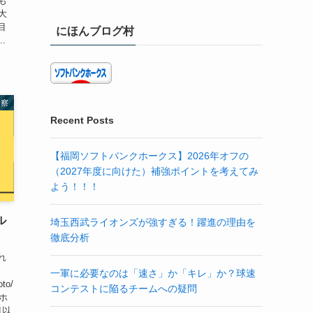
も
大
目
にほんブログ村
.
考察
Recent Posts
【福岡ソフトバンクホークス】2026年オフの
（2027年度に向けた）補強ポイントを考えてみ
よう！！！
ル
埼玉西武ライオンズが強すぎる！躍進の理由を
徹底分析
れ
一軍に必要なのは「速さ」か「キレ」か？球速
oto/
コンテストに陥るチームへの疑問
ホ
目以