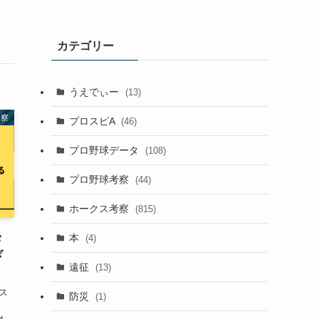
カテゴリー
うえでぃー
(13)
考察
プロスピA
(46)
プロ野球データ
(108)
プロ野球考察
(44)
ホークス考察
(815)
々
本
(4)
ぎ
遠征
(13)
ス
防災
(1)
。