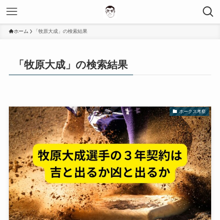
ホーム
「牧原大成」の検索結果
「牧原大成」の検索結果
ホークス考察