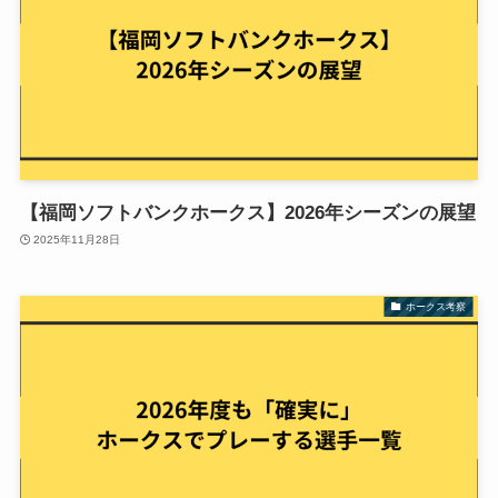
【福岡ソフトバンクホークス】2026年シーズンの展望
2025年11月28日
ホークス考察