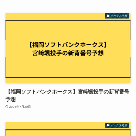
ホークス考察
【福岡ソフトバンクホークス】宮﨑颯投手の新背番号
予想
2025年7月20日
ホークス考察