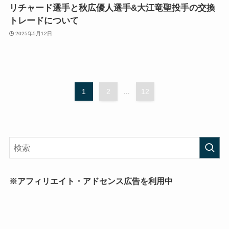
リチャード選手と秋広優人選手&大江竜聖投手の交換
トレードについて
2025年5月12日
1
2
...
12
※アフィリエイト・アドセンス広告を利用中