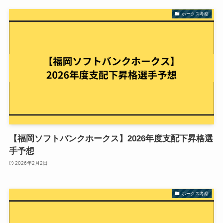
ホークス考察
【福岡ソフトバンクホークス】2026年度支配下昇格選
手予想
2026年2月2日
ホークス考察