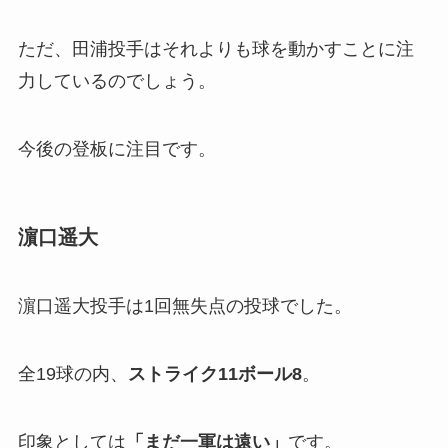
ただ、田浦投手はそれよりも球を動かすことに注
力しているのでしょう。
今後の登板に注目です。
濵口遥大
濵口遥大投手は1回無失点の投球でした。
全19球の内、
ストライク
1
1ボール
8
。
印象としては
「
まだ一軍は遠い」
です。