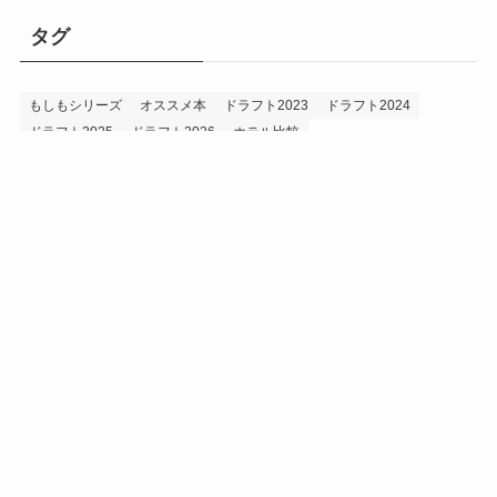
タグ
もしもシリーズ
オススメ本
ドラフト2023
ドラフト2024
ドラフト2025
ドラフト2026
ホテル比較
ホークス&プロ野球データ
ホークス純正（プロスピA）
ルーキー2024
ルーキー2025
ルーキー2026
投手2024
投手2025
メニュー
プロスピA
プロ野球データ
ホークス考察
プロ野球考察
投手2026
持論
災害
現役ドラフト2023
現役ドラフト2024
現役ドラフト2025
補強2023
補強2024
補強2025
補強2026
補強2027
退団2023
退団2024
退団2025
退団2026
野手2024
野手2025
野手2026
プライバシーポリシー
お問い合わせ
©
うえでぃーブログ.