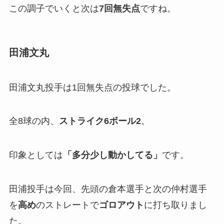
この調子でいくと次は
7回無失点
ですね。
田浦文丸
田浦文丸投手は1回無失点の投球でした。
全8球の内、
ストライク6ボール2
。
印象としては
「
多分少し動かしてる」
です。
田浦投手は今回、先頭の倉本選手と次の仲村選手
を
高め
のストレートで
ゴロアウト
に打ち取りまし
た。