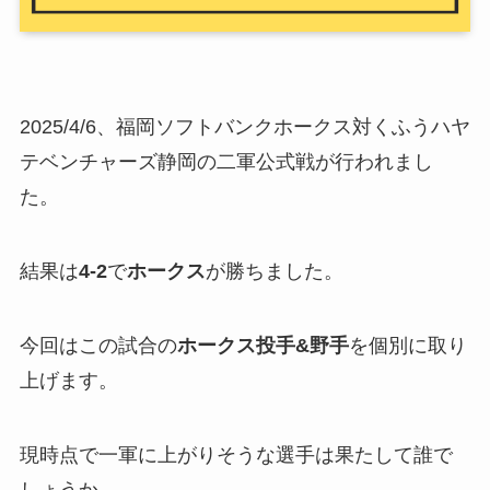
2025/4/6、福岡ソフトバンクホークス対くふうハヤ
テベンチャーズ静岡の二軍公式戦が行われまし
た。
結果は
4-2
で
ホークス
が勝ちました。
今回はこの試合の
ホークス投手&野手
を個別に取り
上げます。
現時点で一軍に上がりそうな選手は果たして誰で
しょうか。