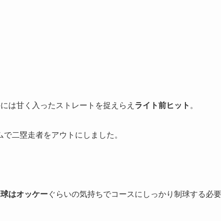
。
手には甘く入ったストレートを捉えらえ
ライト前ヒット
。
ムで二塁走者をアウトにしました。
。
四球はオッケー
ぐらいの気持ちでコースにしっかり制球する必