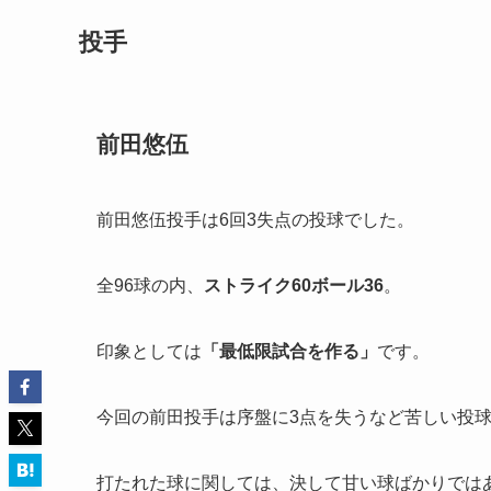
投手
前田悠伍
前田悠伍投手は6回3失点の投球でした。
全96球の内、
ストライク
60
ボール
36
。
印象としては
「
最低限試合を作る」
です。
今回の前田投手は序盤に3点を失うなど苦しい投
打たれた球に関しては、決して甘い球ばかりでは