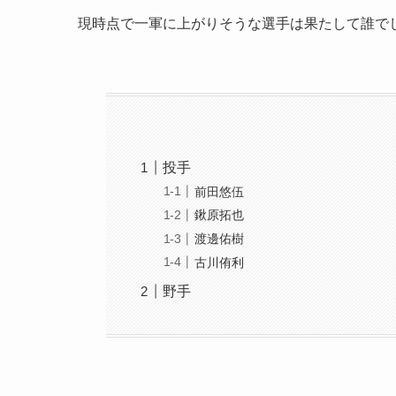
現時点で一軍に上がりそうな選手は果たして誰で
投手
前田悠伍
鍬原拓也
渡邊佑樹
古川侑利
野手