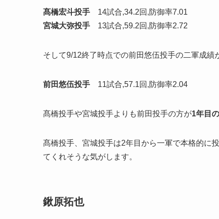
髙橋宏斗投手
14試合,34.2回,防御率7.01
宮城大弥投手
13試合,59.2回,防御率2.72
そして9/12終了時点での前田悠伍投手の二軍成績
前田悠伍投手
11試合,57.1回,防御率2.04
髙橋投手や宮城投手よりも前田投手の方が
1年目
髙橋投手、宮城投手は2年目から一軍で本格的に
てくれそうな気がします。
鍬原拓也