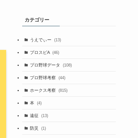
カテゴリー
うえでぃー
(13)
プロスピA
(46)
プロ野球データ
(108)
プロ野球考察
(44)
ホークス考察
(815)
本
(4)
遠征
(13)
防災
(1)