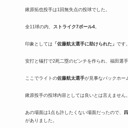
鍬原拓也投手は1回無失点の投球でした。
全11球の内、
ストライク
7
ボール
4
。
印象としては
「
佐藤航太選手に助けられた」
です
安打と犠打で2死二塁のピンチを作られ、福田選
ここでライトの
佐藤航太選手
が見事なバックホー
鍬原投手の投球内容としては良いとは言えません
あの場面は1点も許したくない場面だったので、
がありました。