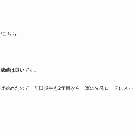
がこちら。
の成績は良い
です。
投げ始めたので、前田投手も2年目から一軍の先発ローテに入っ