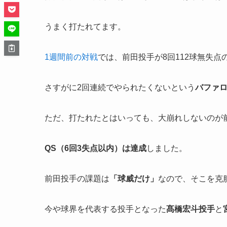
うまく打たれてます。
1週間前の対戦
では、前田投手が8回112球無失点
さすがに2回連続でやられたくないという
バファ
ただ、打たれたとはいっても、大崩れしないのが
QS（6回3失点以内）は達成
しました。
前田投手の課題は
「球威だけ」
なので、そこを克
今や球界を代表する投手となった
髙橋宏斗投手
と