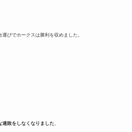
合運びでホークスは勝利を収めました。
。
な連敗をしなくなりました
。