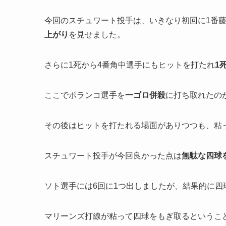
今回のスチュワート投手は、いきなり初回に1番
上がり
を見せました。
さらに1死から4番角中選手にもヒットを打たれ
1
ここでポランコ選手を
一ゴロ併殺
に打ち取れたの
その後はヒットを打たれる場面がありつつも、粘
スチュワート投手が今回良かった点は
無駄な四球
ソト選手には6回に1つ出しましたが、結果的に四
マリーンズ打線が粘って四球をもぎ取るというこ