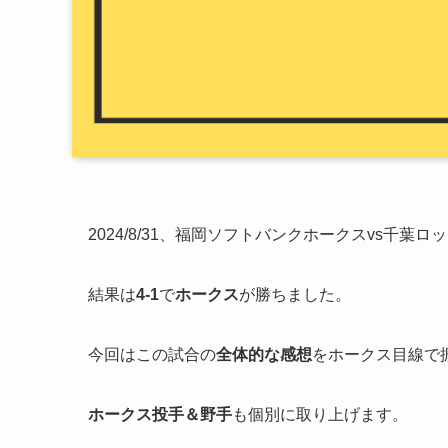
2024/8/31、福岡ソフトバンクホークスvs千
結果は
4-1
で
ホークス
が勝ちました。
今回はこの試合の
全体的な感想
をホークス目線で
ホークス投手＆野手
も個別に取り上げます。