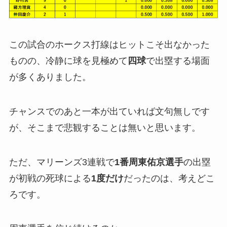
この試合のホークス打線はヒットこそ出なかった
ものの、冷静に球を見極めて
四球
で出塁する場面
が多くありました。
チャンスでのあと一本が出ていれば文句無しです
が、そこまで悲観することは無いと思います。
ただ、マリーンズ3連戦で
1番周東佑京選手
の出塁
が初戦の死球による
1度だけ
だったのは、考えどこ
ろです。