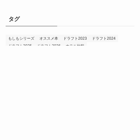
タグ
もしもシリーズ
オススメ本
ドラフト2023
ドラフト2024
ドラフト2025
ドラフト2026
ホテル比較
ホークス&プロ野球データ
ホークス純正（プロスピA）
ルーキー2024
ルーキー2025
ルーキー2026
投手2024
投手2025
メニュー
プロスピA
プロ野球データ
ホークス考察
プロ野球考察
投手2026
持論
災害
現役ドラフト2023
現役ドラフト2024
現役ドラフト2025
補強2023
補強2024
補強2025
補強2026
補強2027
退団2023
退団2024
退団2025
退団2026
野手2024
野手2025
野手2026
プライバシーポリシー
お問い合わせ
©
うえでぃーブログ.