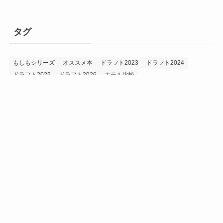
タグ
もしもシリーズ
オススメ本
ドラフト2023
ドラフト2024
ドラフト2025
ドラフト2026
ホテル比較
ホークス&プロ野球データ
ホークス純正（プロスピA）
ルーキー2024
ルーキー2025
ルーキー2026
投手2024
投手2025
メニュー
プロスピA
プロ野球データ
ホークス考察
プロ野球考察
投手2026
持論
災害
現役ドラフト2023
現役ドラフト2024
現役ドラフト2025
補強2023
補強2024
補強2025
補強2026
補強2027
退団2023
退団2024
退団2025
退団2026
野手2024
野手2025
野手2026
プライバシーポリシー
お問い合わせ
©
うえでぃーブログ.