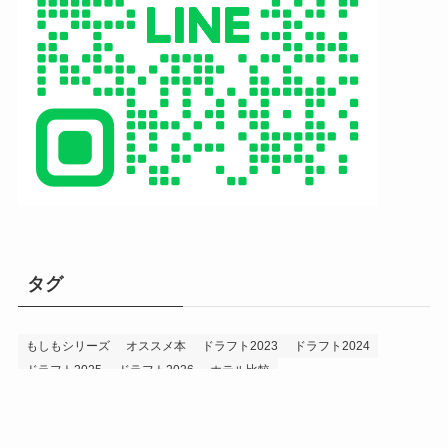
タグ
もしもシリーズ
オススメ本
ドラフト2023
ドラフト2024
ドラフト2025
ドラフト2026
ホテル比較
ホークス&プロ野球データ
ホークス純正（プロスピA）
ルーキー2024
ルーキー2025
ルーキー2026
投手2024
投手2025
メニュー
プロスピA
プロ野球データ
ホークス考察
プロ野球考察
投手2026
持論
災害
現役ドラフト2023
現役ドラフト2024