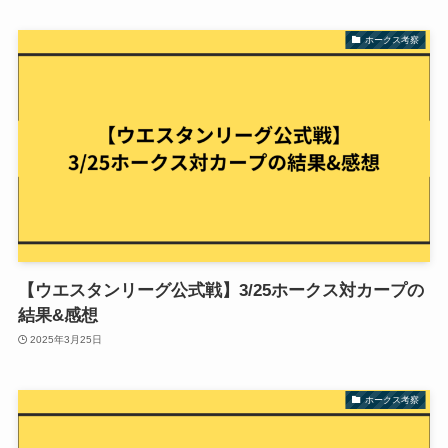
ホークス考察
【ウエスタンリーグ公式戦】3/25ホークス対カープの
結果&感想
2025年3月25日
ホークス考察