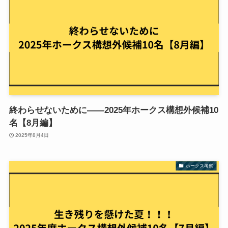
終わらせないために——2025年ホークス構想外候補10
名【8月編】
2025年8月4日
ホークス考察