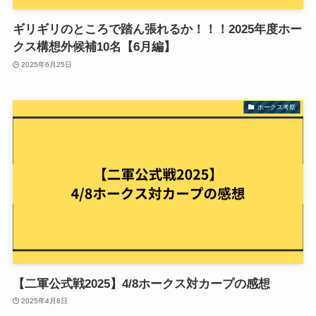
ギリギリのところで踏ん張れるか！！！2025年度ホー
クス構想外候補10名【6月編】
2025年6月25日
ホークス考察
【二軍公式戦2025】4/8ホークス対カープの感想
2025年4月8日