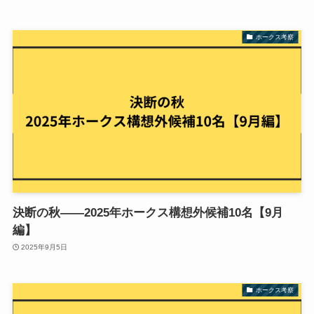
ホークス考察
決断の秋——2025年ホークス構想外候補10名【9月
編】
2025年9月5日
ホークス考察