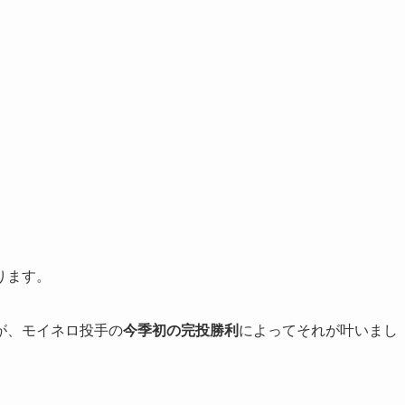
ります。
が、モイネロ投手の
今季初の完投勝利
によってそれが叶いまし