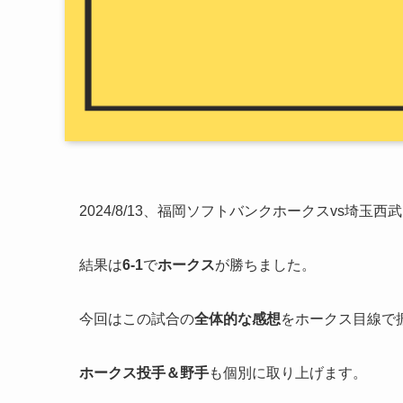
2024/8/13、福岡ソフトバンクホークスvs埼
結果は
6-1
で
ホークス
が勝ちました。
今回はこの試合の
全体的な感想
をホークス目線で
ホークス投手＆野手
も個別に取り上げます。