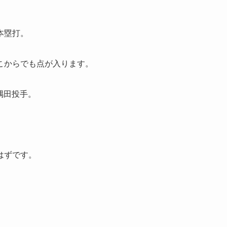
本塁打。
こからでも点が入ります。
隅田投手。
はずです。