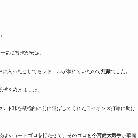
。
た。
、一気に投球が安定。
中に入ったとしてもファールが取れていたので
無敵
でした。
投球を終えました。
ウント球を積極的に前に飛ばしてくれたライオンズ打線に助け
最後はショートゴロを打たせて、そのゴロを
今宮健太選手
が華麗