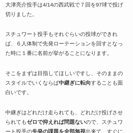
大津亮介投手は4/14の西武戦で７回を97球で投げ
切りました。
スチュワート投手もそれぐらいの投球ができれ
ば、６人体制で先発ローテーションを回すとなっ
た時に１番に名前が挙がることになります。
そこをまずは目指してほしいですし、そのままの
スタイルでいくならば
中継ぎに転向
することも面
白いです。
中継ぎはどれだけ走られても、どれだけ投げさせ
られても
ゼロで抑えれば問題ない
ので、スチュワ
ート投手の
先発の課題を全部無視
出来て、すぐに