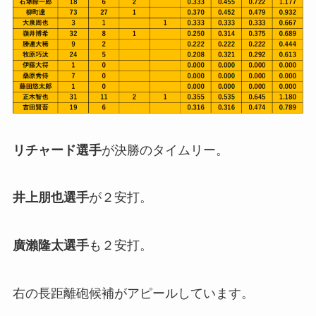
リチャード選手
が決勝のタイムリー。
井上朋也選手
が２安打。
廣瀨隆太選手
も２安打。
右の長距離砲候補がアピールしています。