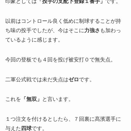
印象としては
「投手の支配下登録１番手」
です。
以前はコントロール良く低めに制球することが持
ち味の投手でしたが、今はそこに
力強さ
も加わっ
ているように感じます。
今回の登板でも４回を投げ被安打０で無失点。
二軍公式戦では未だ失点は
ゼロ
です。
これを
「無双」
と言います。
１つ注文を付けるとしたら、７回裏に髙濱選手に
与えた
四球
です。