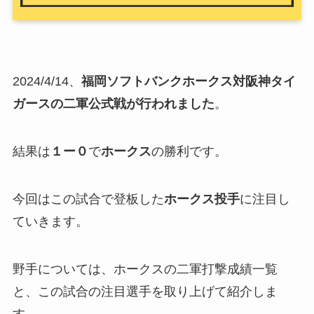
2024/4/14、
福岡ソフトバンクホークス対
阪神タイ
ガース
の二軍公式戦が行われました
。
結果は
１ー０
で
ホークス
の勝利です。
今回はこの試合で登板した
ホークス投手
に注目し
ていきます。
野手については、ホークスの二軍打撃成績一覧
と、この試合の注目選手を取り上げて紹介しま
す。