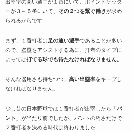
出塁率の高い選手が１番にいて、ポイントゲッタ
ーが３～５番にいて、
その２つを繋ぐ働き
が求め
られるからです。
まず、１番打者は
足の速い選手
であることが多い
ので、盗塁をアシストする為に、打者のタイプに
よっては
打てる球でも待たなければなりません。
そんな器用さも持ちつつ、
高い出塁率
をキープし
なければなりません。
少し昔の日本野球では１番打者が出塁したら
「バ
ント」
が当たり前でしたが、バントの巧さだけで
２番打者を決める時代は終わりました。