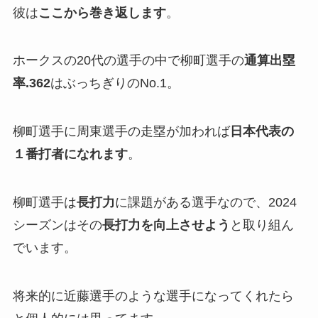
彼は
ここから巻き返します
。
ホークスの20代の選手の中で柳町選手の
通算出塁
率.362
はぶっちぎりのNo.1。
柳町選手に周東選手の走塁が加われば
日本代表の
１番打者になれます
。
柳町選手は
長打力
に課題がある選手なので、2024
シーズンはその
長打力を向上させよう
と取り組ん
でいます。
将来的に近藤選手のような選手になってくれたら