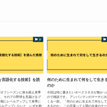
本
を言語化する技術】を読
何のために生まれて何をして生き
のか
がオフシーズンに体を鍛え来季
今回は特に書きたいホークスネタが無かっ
に、そのプロ野球を見届けるブ
ので雑談です。 アンパンマンのマーチに
時期にレベルアップして来季に
くる一節。 「何のために生まれて何をし
ベルアップしないと、いずれ飽
きるのか」 この言葉って人間の永遠のテ