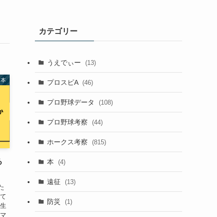
カテゴリー
うえでぃー
(13)
本
プロスピA
(46)
プロ野球データ
(108)
プロ野球考察
(44)
ホークス考察
(815)
る
本
(4)
遠征
(13)
た
出て
防災
(1)
て生
ーマ