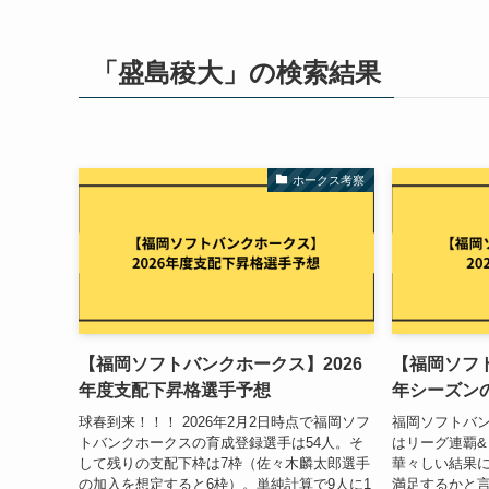
「盛島稜大」の検索結果
ホークス考察
【福岡ソフトバンクホークス】2026
【福岡ソフト
年度支配下昇格選手予想
年シーズン
球春到来！！！ 2026年2月2日時点で福岡ソフ
福岡ソフトバン
トバンクホークスの育成登録選手は54人。そ
はリーグ連覇
して残りの支配下枠は7枠（佐々木麟太郎選手
華々しい結果に
の加入を想定すると6枠）。単純計算で9人に1
満足するかと言