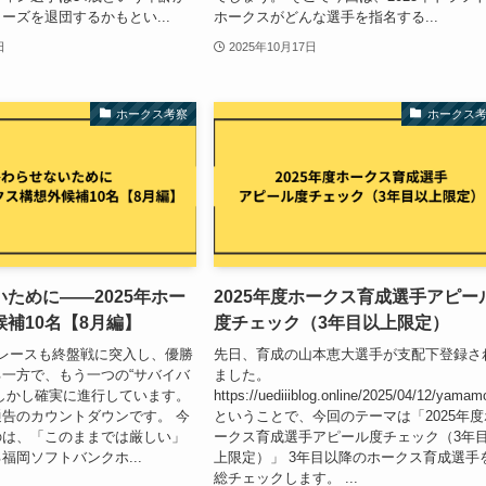
ーズを退団するかもとい...
ホークスがどんな選手を指名する...
日
2025年10月17日
ホークス考察
ホークス
ために——2025年ホー
2025年度ホークス育成選手アピー
補10名【8月編】
度チェック（3年目以上限定）
レースも終盤戦に突入し、優勝
先日、育成の山本恵大選手が支配下登録さ
一方で、もう一つの“サバイバ
ました。
しかし確実に進行しています。
https://uediiiblog.online/2025/04/12/yamam
告のカウントダウンです。 今
ということで、今回のテーマは「2025年度
のは、「このままでは厳しい」
ークス育成選手アピール度チェック（3年
福岡ソフトバンクホ...
上限定）」 3年目以降のホークス育成選手
総チェックします。 ...