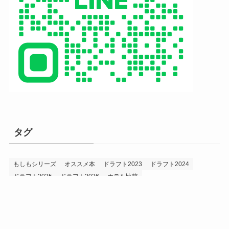
タグ
もしもシリーズ
オススメ本
ドラフト2023
ドラフト2024
ドラフト2025
ドラフト2026
ホテル比較
ホークス&プロ野球データ
ホークス純正（プロスピA）
ルーキー2024
ルーキー2025
ルーキー2026
投手2024
投手2025
メニュー
プロスピA
プロ野球データ
ホークス考察
プロ野球考察
投手2026
持論
災害
現役ドラフト2023
現役ドラフト2024
現役ドラフト2025
補強2023
補強2024
補強2025
補強2026