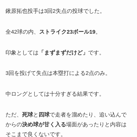
鍬原拓也投手は3回2失点の投球でした。
全42球の内、
ストライク23ボール19
。
印象としては
「
まずまずだけど」
です。
3回を投げて失点は本塁打による2点のみ。
中ロングとしては十分すぎる結果です。
ただ、
死球
と
四球
で走者を溜めたり、追い込んで
からの
決め球が甘く入る
場面があったりと内容は
そこまで良くないです。