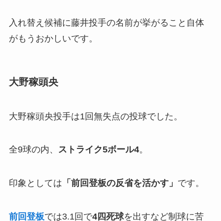
入れ替え候補に藤井投手の名前が挙がること自体
がもうおかしいです。
大野稼頭央
大野稼頭央投手は1回無失点の投球でした。
全9球の内、
ストライク5ボール4
。
印象としては
「
前回登板の反省を活かす」
です。
前回登板
では3.1回で
4四死球
を出すなど制球に苦