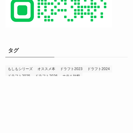
タグ
もしもシリーズ
オススメ本
ドラフト2023
ドラフト2024
ドラフト2025
ドラフト2026
ホテル比較
ホークス&プロ野球データ
ホークス純正（プロスピA）
ルーキー2024
ルーキー2025
ルーキー2026
投手2024
投手2025
メニュー
プロスピA
プロ野球データ
ホークス考察
プロ野球考察
投手2026
持論
災害
現役ドラフト2023
現役ドラフト2024
現役ドラフト2025
補強2023
補強2024
補強2025
補強2026
補強2027
退団2023
退団2024
退団2025
退団2026
野手2024
野手2025
野手2026