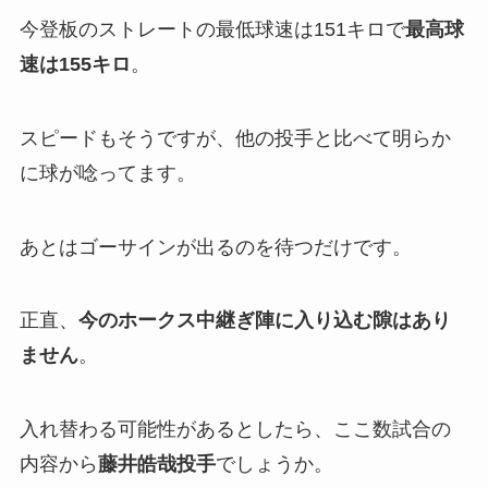
今登板のストレートの最低球速は151キロで
最高球
速は155キロ
。
スピードもそうですが、他の投手と比べて明らか
に球が唸ってます。
あとはゴーサインが出るのを待つだけです。
正直、
今のホークス中継ぎ陣に入り込む隙はあり
ません
。
入れ替わる可能性があるとしたら、ここ数試合の
内容から
藤井皓哉投手
でしょうか。