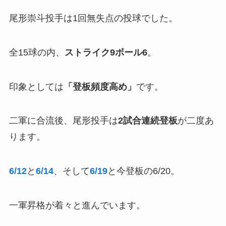
尾形崇斗投手は1回無失点の投球でした。
全15球の内、
ストライク9ボール6
。
印象としては
「
登板頻度高め」
です。
二軍に合流後、尾形投手は
2試合連続登板
が二度あ
ります。
6/12
と
6/14
、そして
6/19
と今登板の6/20。
一軍昇格が着々と進んでいます。