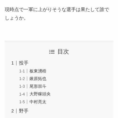
現時点で一軍に上がりそうな選手は果たして誰で
しょうか。
目次
投手
板東湧梧
鍬原拓也
尾形崇斗
大野稼頭央
中村亮太
野手