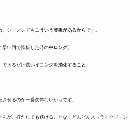
は、シーズンでも
こういう登板があるから
です。
て早い回で降板した時の
中ロング
。
、できるだけ
長いイニングを消化すること
。
板させるのが一番勿体ないからです。
せんが、打たれても逃げることなくどんどんストライクゾーン