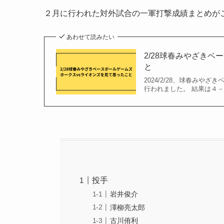
２月に行われた対外試合の一軍打撃成績まとめが
あわせて読みたい
2/28球春みやざき
と
2024/2/28、球春みや
行われました。 結果は４－
投手
岩井俊介
澤柳亮太郎
古川侑利