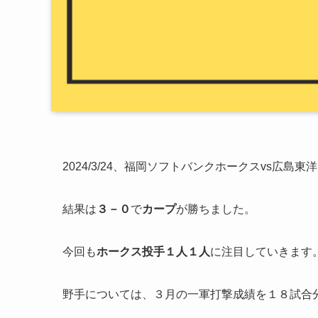
2024/3/24、福岡ソフトバンクホークスvs広
結果は
３－０
で
カープ
が勝ちました。
今回も
ホークス投手１人１人
に注目していきます
野手については、３月の一軍打撃成績を１８試合